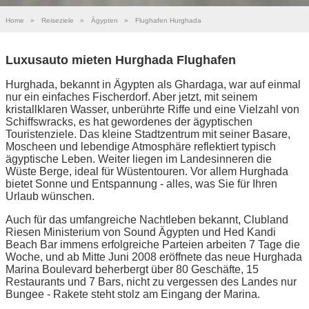
Home
»
Reiseziele
»
Ägypten
»
Flughafen Hurghada
Luxusauto mieten Hurghada Flughafen
Hurghada, bekannt in Ägypten als Ghardaga, war auf einmal
nur ein einfaches Fischerdorf. Aber jetzt, mit seinem
kristallklaren Wasser, unberührte Riffe und eine Vielzahl von
Schiffswracks, es hat gewordenes der ägyptischen
Touristenziele. Das kleine Stadtzentrum mit seiner Basare,
Moscheen und lebendige Atmosphäre reflektiert typisch
ägyptische Leben. Weiter liegen im Landesinneren die
Wüste Berge, ideal für Wüstentouren. Vor allem Hurghada
bietet Sonne und Entspannung - alles, was Sie für Ihren
Urlaub wünschen.
Auch für das umfangreiche Nachtleben bekannt, Clubland
Riesen Ministerium von Sound Ägypten und Hed Kandi
Beach Bar immens erfolgreiche Parteien arbeiten 7 Tage die
Woche, und ab Mitte Juni 2008 eröffnete das neue Hurghada
Marina Boulevard beherbergt über 80 Geschäfte, 15
Restaurants und 7 Bars, nicht zu vergessen des Landes nur
Bungee - Rakete steht stolz am Eingang der Marina.