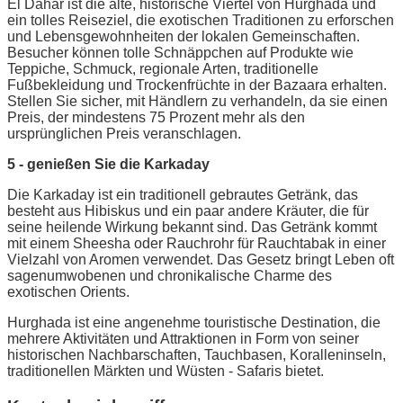
El Dahar ist die alte, historische Viertel von Hurghada und
ein tolles Reiseziel, die exotischen Traditionen zu erforschen
und Lebensgewohnheiten der lokalen Gemeinschaften.
Besucher können tolle Schnäppchen auf Produkte wie
Teppiche, Schmuck, regionale Arten, traditionelle
Fußbekleidung und Trockenfrüchte in der Bazaara erhalten.
Stellen Sie sicher, mit Händlern zu verhandeln, da sie einen
Preis, der mindestens 75 Prozent mehr als den
ursprünglichen Preis veranschlagen.
5 - genießen Sie die Karkaday
Die Karkaday ist ein traditionell gebrautes Getränk, das
besteht aus Hibiskus und ein paar andere Kräuter, die für
seine heilende Wirkung bekannt sind. Das Getränk kommt
mit einem Sheesha oder Rauchrohr für Rauchtabak in einer
Vielzahl von Aromen verwendet. Das Gesetz bringt Leben oft
sagenumwobenen und chronikalische Charme des
exotischen Orients.
Hurghada ist eine angenehme touristische Destination, die
mehrere Aktivitäten und Attraktionen in Form von seiner
historischen Nachbarschaften, Tauchbasen, Koralleninseln,
traditionellen Märkten und Wüsten - Safaris bietet.