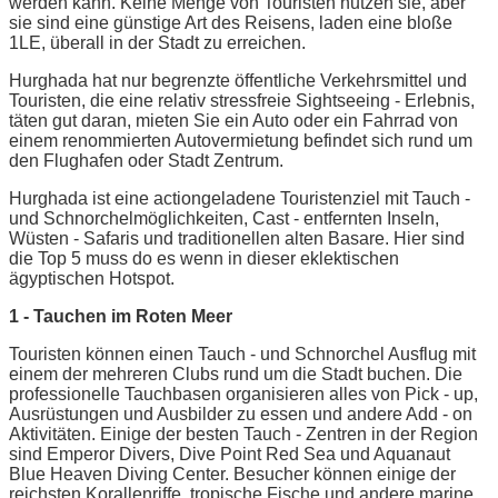
werden kann. Keine Menge von Touristen nutzen sie, aber
sie sind eine günstige Art des Reisens, laden eine bloße
1LE, überall in der Stadt zu erreichen.
Hurghada hat nur begrenzte öffentliche Verkehrsmittel und
Touristen, die eine relativ stressfreie Sightseeing - Erlebnis,
täten gut daran, mieten Sie ein Auto oder ein Fahrrad von
einem renommierten Autovermietung befindet sich rund um
den Flughafen oder Stadt Zentrum.
Hurghada ist eine actiongeladene Touristenziel mit Tauch -
und Schnorchelmöglichkeiten, Cast - entfernten Inseln,
Wüsten - Safaris und traditionellen alten Basare. Hier sind
die Top 5 muss do es wenn in dieser eklektischen
ägyptischen Hotspot.
1 - Tauchen im Roten Meer
Touristen können einen Tauch - und Schnorchel Ausflug mit
einem der mehreren Clubs rund um die Stadt buchen. Die
professionelle Tauchbasen organisieren alles von Pick - up,
Ausrüstungen und Ausbilder zu essen und andere Add - on
Aktivitäten. Einige der besten Tauch - Zentren in der Region
sind Emperor Divers, Dive Point Red Sea und Aquanaut
Blue Heaven Diving Center. Besucher können einige der
reichsten Korallenriffe, tropische Fische und andere marine