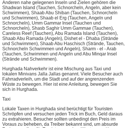
Anderen nahe gelegenen Inseln und Zielen gehören die
Shadwan Island (Tauchen, Schnorcheln, Angeln, aber kein
Schwimmen), Shaab Abu Shiban (Tauchen, Schnorcheln
und Schwimmen), Shaab el Erg (Tauchen, Angeln und
Schnorcheln), Umm Gammar Insel (Tauchen und
Schnorcheln), Shasb Saghir Umm Gammae (Tauchen),
Careless Reef (Tauchen), Abu Ramada Island (Tauchen),
Shaab Abu Ramada (Angeln), Dishet el - Dhaba (Strände
und Schwimmen), Shaab Abu Haschisch (Strände, Tauchen,
Schnorcheln Schwimmen und Angeln), Sharm - el - Arab
(Tauchen, Schwimmen und Angeln und Abu Minqar Insel
(Strände und Schwimmen).
Hurghada Nahverkehr ist eine Mischung aus Taxi und
lokalen Minivans Jalla Jallas genannt. Viele Besucher auch
Fahrradverleih, um die Stadt und auf der angrenzenden
Wüste zu bewegen. Hier ist eine Anleitung, bewegen Sie
sich in Hurghada.
Taxi
Lokale Taxen in Hurghada sind berüchtigt für Touristen
Schröpfen und versuchen jeden Trick im Buch, Geld daraus
zu extrahieren. Besucher sollten unbedingt den Preis im
Voraus zu beheben, da Treiber bekannt sind, um absurde