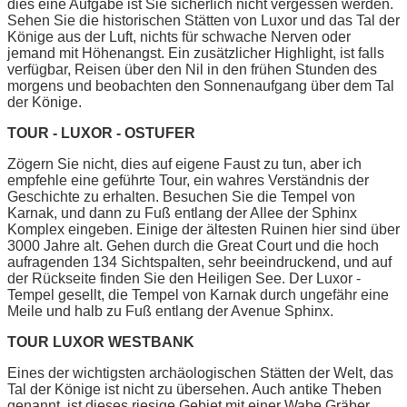
dies eine Aufgabe ist Sie sicherlich nicht vergessen werden.
Sehen Sie die historischen Stätten von Luxor und das Tal der
Könige aus der Luft, nichts für schwache Nerven oder
jemand mit Höhenangst. Ein zusätzlicher Highlight, ist falls
verfügbar, Reisen über den Nil in den frühen Stunden des
morgens und beobachten den Sonnenaufgang über dem Tal
der Könige.
TOUR - LUXOR - OSTUFER
Zögern Sie nicht, dies auf eigene Faust zu tun, aber ich
empfehle eine geführte Tour, ein wahres Verständnis der
Geschichte zu erhalten. Besuchen Sie die Tempel von
Karnak, und dann zu Fuß entlang der Allee der Sphinx
Komplex eingeben. Einige der ältesten Ruinen hier sind über
3000 Jahre alt. Gehen durch die Great Court und die hoch
aufragenden 134 Sichtspalten, sehr beeindruckend, und auf
der Rückseite finden Sie den Heiligen See. Der Luxor -
Tempel gesellt, die Tempel von Karnak durch ungefähr eine
Meile und halb zu Fuß entlang der Avenue Sphinx.
TOUR LUXOR WESTBANK
Eines der wichtigsten archäologischen Stätten der Welt, das
Tal der Könige ist nicht zu übersehen. Auch antike Theben
genannt, ist dieses riesige Gebiet mit einer Wabe Gräber