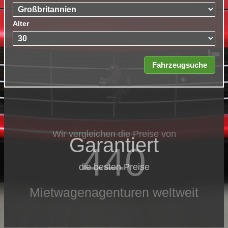
Alter
Wir vergleichen die Preise von
Garantiert
440
die besten Preise
Mietwagenagenturen weltweit