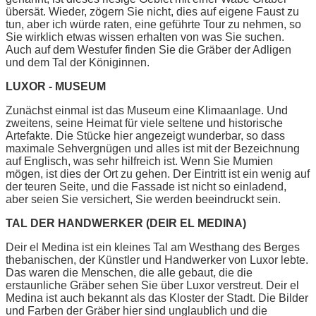
übersät. Wieder, zögern Sie nicht, dies auf eigene Faust zu
tun, aber ich würde raten, eine geführte Tour zu nehmen, so
Sie wirklich etwas wissen erhalten von was Sie suchen.
Auch auf dem Westufer finden Sie die Gräber der Adligen
und dem Tal der Königinnen.
LUXOR - MUSEUM
Zunächst einmal ist das Museum eine Klimaanlage. Und
zweitens, seine Heimat für viele seltene und historische
Artefakte. Die Stücke hier angezeigt wunderbar, so dass
maximale Sehvergnügen und alles ist mit der Bezeichnung
auf Englisch, was sehr hilfreich ist. Wenn Sie Mumien
mögen, ist dies der Ort zu gehen. Der Eintritt ist ein wenig auf
der teuren Seite, und die Fassade ist nicht so einladend,
aber seien Sie versichert, Sie werden beeindruckt sein.
TAL DER HANDWERKER (DEIR EL MEDINA)
Deir el Medina ist ein kleines Tal am Westhang des Berges
thebanischen, der Künstler und Handwerker von Luxor lebte.
Das waren die Menschen, die alle gebaut, die die
erstaunliche Gräber sehen Sie über Luxor verstreut. Deir el
Medina ist auch bekannt als das Kloster der Stadt. Die Bilder
und Farben der Gräber hier sind unglaublich und die