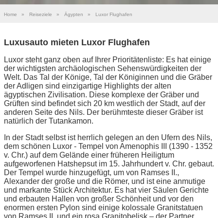
Home
»
Reiseziele
»
Ägypten
»
Luxor Flughafen
Luxusauto mieten Luxor Flughafen
Luxor steht ganz oben auf Ihrer Prioritätenliste: Es hat einige
der wichtigsten archäologischen Sehenswürdigkeiten der
Welt. Das Tal der Könige, Tal der Königinnen und die Gräber
der Adligen sind einzigartige Highlights der alten
ägyptischen Zivilisation. Diese komplexe der Gräber und
Grüften sind befindet sich 20 km westlich der Stadt, auf der
anderen Seite des Nils. Der berühmteste dieser Gräber ist
natürlich der Tutankamon.
In der Stadt selbst ist herrlich gelegen an den Ufern des Nils,
dem schönen Luxor - Tempel von Amenophis III (1390 - 1352
v. Chr.) auf dem Gelände einer früheren Heiligtum
aufgeworfenen Hatshepsut im 15. Jahrhundert v. Chr. gebaut.
Der Tempel wurde hinzugefügt, um von Ramses II.,
Alexander der große und die Römer, und ist eine anmutige
und markante Stück Architektur. Es hat vier Säulen Gerichte
und erbauten Hallen von großer Schönheit und vor den
enormen ersten Pylon sind einige kolossale Granitstatuen
von Ramses II. und ein rosa Granitobelisk – der Partner