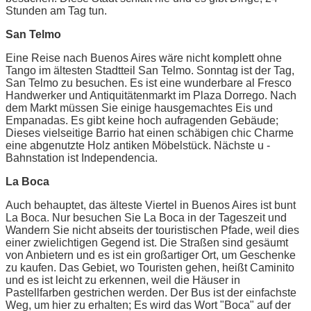
Stunden am Tag tun.
San Telmo
Eine Reise nach Buenos Aires wäre nicht komplett ohne
Tango im ältesten Stadtteil San Telmo. Sonntag ist der Tag,
San Telmo zu besuchen. Es ist eine wunderbare al Fresco
Handwerker und Antiquitätenmarkt im Plaza Dorrego. Nach
dem Markt müssen Sie einige hausgemachtes Eis und
Empanadas. Es gibt keine hoch aufragenden Gebäude;
Dieses vielseitige Barrio hat einen schäbigen chic Charme
eine abgenutzte Holz antiken Möbelstück. Nächste u -
Bahnstation ist Independencia.
La Boca
Auch behauptet, das älteste Viertel in Buenos Aires ist bunt
La Boca. Nur besuchen Sie La Boca in der Tageszeit und
Wandern Sie nicht abseits der touristischen Pfade, weil dies
einer zwielichtigen Gegend ist. Die Straßen sind gesäumt
von Anbietern und es ist ein großartiger Ort, um Geschenke
zu kaufen. Das Gebiet, wo Touristen gehen, heißt Caminito
und es ist leicht zu erkennen, weil die Häuser in
Pastellfarben gestrichen werden. Der Bus ist der einfachste
Weg, um hier zu erhalten; Es wird das Wort "Boca" auf der