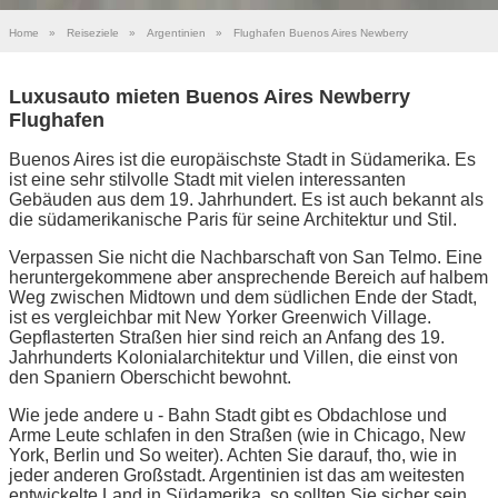
Home
»
Reiseziele
»
Argentinien
»
Flughafen Buenos Aires Newberry
Luxusauto mieten Buenos Aires Newberry
Flughafen
Buenos Aires ist die europäischste Stadt in Südamerika. Es
ist eine sehr stilvolle Stadt mit vielen interessanten
Gebäuden aus dem 19. Jahrhundert. Es ist auch bekannt als
die südamerikanische Paris für seine Architektur und Stil.
Verpassen Sie nicht die Nachbarschaft von San Telmo. Eine
heruntergekommene aber ansprechende Bereich auf halbem
Weg zwischen Midtown und dem südlichen Ende der Stadt,
ist es vergleichbar mit New Yorker Greenwich Village.
Gepflasterten Straßen hier sind reich an Anfang des 19.
Jahrhunderts Kolonialarchitektur und Villen, die einst von
den Spaniern Oberschicht bewohnt.
Wie jede andere u - Bahn Stadt gibt es Obdachlose und
Arme Leute schlafen in den Straßen (wie in Chicago, New
York, Berlin und So weiter). Achten Sie darauf, tho, wie in
jeder anderen Großstadt. Argentinien ist das am weitesten
entwickelte Land in Südamerika, so sollten Sie sicher sein.