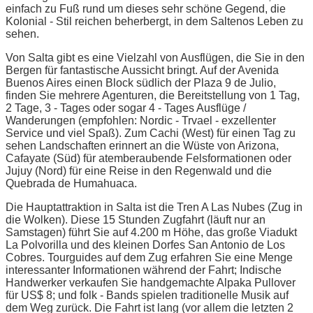
einfach zu Fuß rund um dieses sehr schöne Gegend, die
Kolonial - Stil reichen beherbergt, in dem Saltenos Leben zu
sehen.
Von Salta gibt es eine Vielzahl von Ausflügen, die Sie in den
Bergen für fantastische Aussicht bringt. Auf der Avenida
Buenos Aires einen Block südlich der Plaza 9 de Julio,
finden Sie mehrere Agenturen, die Bereitstellung von 1 Tag,
2 Tage, 3 - Tages oder sogar 4 - Tages Ausflüge /
Wanderungen (empfohlen: Nordic - Trvael - exzellenter
Service und viel Spaß). Zum Cachi (West) für einen Tag zu
sehen Landschaften erinnert an die Wüste von Arizona,
Cafayate (Süd) für atemberaubende Felsformationen oder
Jujuy (Nord) für eine Reise in den Regenwald und die
Quebrada de Humahuaca.
Die Hauptattraktion in Salta ist die Tren A Las Nubes (Zug in
die Wolken). Diese 15 Stunden Zugfahrt (läuft nur an
Samstagen) führt Sie auf 4.200 m Höhe, das große Viadukt
La Polvorilla und des kleinen Dorfes San Antonio de Los
Cobres. Tourguides auf dem Zug erfahren Sie eine Menge
interessanter Informationen während der Fahrt; Indische
Handwerker verkaufen Sie handgemachte Alpaka Pullover
für US$ 8; und folk - Bands spielen traditionelle Musik auf
dem Weg zurück. Die Fahrt ist lang (vor allem die letzten 2