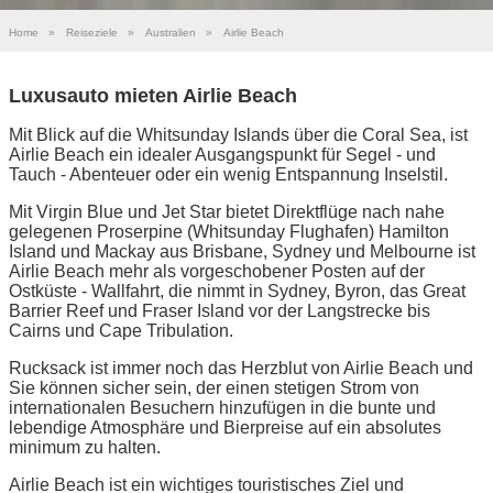
Home
»
Reiseziele
»
Australien
»
Airlie Beach
Luxusauto mieten Airlie Beach
Mit Blick auf die Whitsunday Islands über die Coral Sea, ist
Airlie Beach ein idealer Ausgangspunkt für Segel - und
Tauch - Abenteuer oder ein wenig Entspannung Inselstil.
Mit Virgin Blue und Jet Star bietet Direktflüge nach nahe
gelegenen Proserpine (Whitsunday Flughafen) Hamilton
Island und Mackay aus Brisbane, Sydney und Melbourne ist
Airlie Beach mehr als vorgeschobener Posten auf der
Ostküste - Wallfahrt, die nimmt in Sydney, Byron, das Great
Barrier Reef und Fraser Island vor der Langstrecke bis
Cairns und Cape Tribulation.
Rucksack ist immer noch das Herzblut von Airlie Beach und
Sie können sicher sein, der einen stetigen Strom von
internationalen Besuchern hinzufügen in die bunte und
lebendige Atmosphäre und Bierpreise auf ein absolutes
minimum zu halten.
Airlie Beach ist ein wichtiges touristisches Ziel und