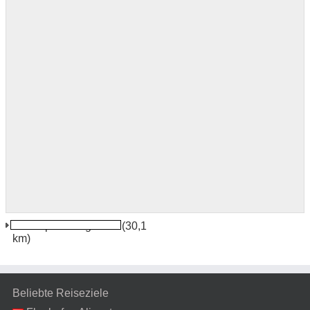
Proserpina Flughafen
(30,1
km)
Beliebte Reiseziele