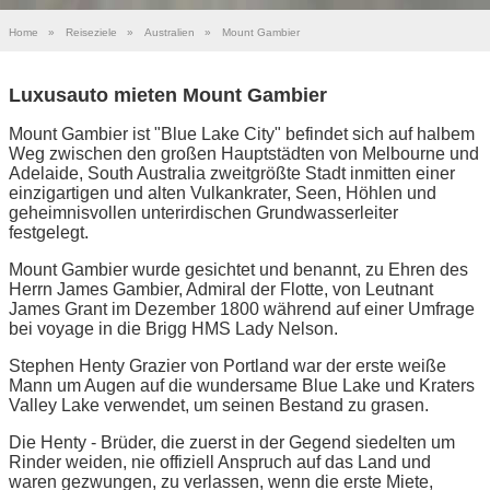
Home
»
Reiseziele
»
Australien
»
Mount Gambier
Luxusauto mieten Mount Gambier
Mount Gambier ist "Blue Lake City" befindet sich auf halbem
Weg zwischen den großen Hauptstädten von Melbourne und
Adelaide, South Australia zweitgrößte Stadt inmitten einer
einzigartigen und alten Vulkankrater, Seen, Höhlen und
geheimnisvollen unterirdischen Grundwasserleiter
festgelegt.
Mount Gambier wurde gesichtet und benannt, zu Ehren des
Herrn James Gambier, Admiral der Flotte, von Leutnant
James Grant im Dezember 1800 während auf einer Umfrage
bei voyage in die Brigg HMS Lady Nelson.
Stephen Henty Grazier von Portland war der erste weiße
Mann um Augen auf die wundersame Blue Lake und Kraters
Valley Lake verwendet, um seinen Bestand zu grasen.
Die Henty - Brüder, die zuerst in der Gegend siedelten um
Rinder weiden, nie offiziell Anspruch auf das Land und
waren gezwungen, zu verlassen, wenn die erste Miete,