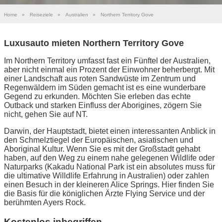
Home
»
Reiseziele
»
Australien
»
Northern Territory Gove
Luxusauto mieten Northern Territory Gove
Im Northern Territory umfasst fast ein Fünftel der Australien,
aber nicht einmal ein Prozent der Einwohner beherbergt. Mit
einer Landschaft aus roten Sandwüste im Zentrum und
Regenwäldern im Süden gemacht ist es eine wunderbare
Gegend zu erkunden. Möchten Sie erleben das echte
Outback und starken Einfluss der Aborigines, zögern Sie
nicht, gehen Sie auf NT.
Darwin, der Hauptstadt, bietet einen interessanten Anblick in
den Schmelztiegel der Europäischen, asiatischen und
Aboriginal Kultur. Wenn Sie es mit der Großstadt gehabt
haben, auf den Weg zu einem nahe gelegenen Wildlife oder
Naturparks (Kakadu National Park ist ein absolutes muss für
die ultimative Willdlife Erfahrung in Australien) oder zahlen
einen Besuch in der kleineren Alice Springs. Hier finden Sie
die Basis für die königlichen Ärzte Flying Service und der
berühmten Ayers Rock.
Kostenlos inbegriffen