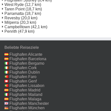
Flughafen Sydney
(8,4 km)
West Ryde
(12,7 km)
Taren Point
(18,7 km)
Parramatta
(18,7 km)
Revesby
(20,0 km)
Milperra
(20,3 km)
Campbelltown
(42,1 km)
Penrith
(47,9 km)
Beliebte Reiseziele
Flughafen Alicante
Flughafen Barcelona
Flughafen Bergamo
Flughafen Cork
Flughafen Dublin
Flughafen Faro
Flughafen Genf
Flughafen Lissabon
Flughafen Madrid
Flughafen Mailand
Malpensa
Flughafen Malaga
Flughafen Manchester
Flughafen München