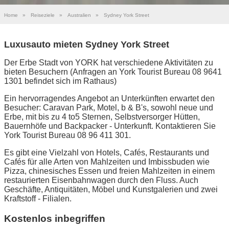
Home
»
Reiseziele
»
Australien
»
Sydney York Street
Luxusauto mieten Sydney York Street
Der Erbe Stadt von YORK hat verschiedene Aktivitäten zu
bieten Besuchern (Anfragen an York Tourist Bureau 08 9641
1301 befindet sich im Rathaus)
Ein hervorragendes Angebot an Unterkünften erwartet den
Besucher: Caravan Park, Motel, b & B's, sowohl neue und
Erbe, mit bis zu 4 to5 Sternen, Selbstversorger Hütten,
Bauernhöfe und Backpacker - Unterkunft. Kontaktieren Sie
York Tourist Bureau 08 96 411 301.
Es gibt eine Vielzahl von Hotels, Cafés, Restaurants und
Cafés für alle Arten von Mahlzeiten und Imbissbuden wie
Pizza, chinesisches Essen und freien Mahlzeiten in einem
restaurierten Eisenbahnwagen durch den Fluss. Auch
Geschäfte, Antiquitäten, Möbel und Kunstgalerien und zwei
Kraftstoff - Filialen.
Kostenlos inbegriffen