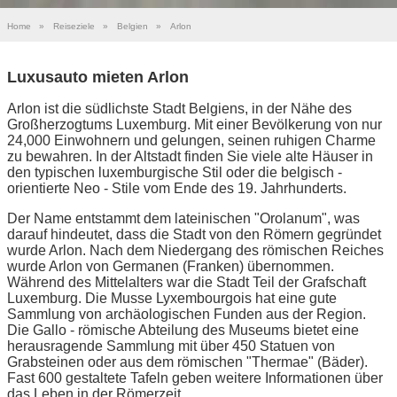
Home
»
Reiseziele
»
Belgien
»
Arlon
Luxusauto mieten Arlon
Arlon ist die südlichste Stadt Belgiens, in der Nähe des
Großherzogtums Luxemburg. Mit einer Bevölkerung von nur
24,000 Einwohnern und gelungen, seinen ruhigen Charme
zu bewahren. In der Altstadt finden Sie viele alte Häuser in
den typischen luxemburgische Stil oder die belgisch -
orientierte Neo - Stile vom Ende des 19. Jahrhunderts.
Der Name entstammt dem lateinischen "Orolanum", was
darauf hindeutet, dass die Stadt von den Römern gegründet
wurde Arlon. Nach dem Niedergang des römischen Reiches
wurde Arlon von Germanen (Franken) übernommen.
Während des Mittelalters war die Stadt Teil der Grafschaft
Luxemburg. Die Musse Lyxembourgois hat eine gute
Sammlung von archäologischen Funden aus der Region.
Die Gallo - römische Abteilung des Museums bietet eine
herausragende Sammlung mit über 450 Statuen von
Grabsteinen oder aus dem römischen "Thermae" (Bäder).
Fast 600 gestaltete Tafeln geben weitere Informationen über
das Leben in der Römerzeit.