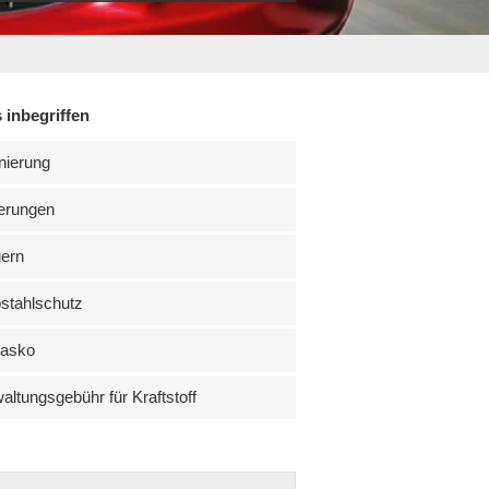
 inbegriffen
nierung
erungen
uern
stahlschutz
kasko
altungsgebühr für Kraftstoff