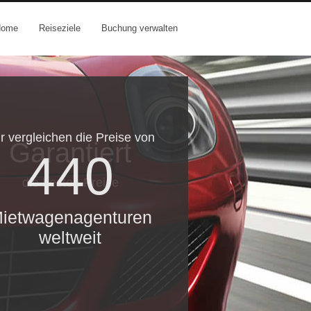
Home
Reiseziele
Buchung verwalten
r vergleichen die Preise von
Garantiert
440
die besten Preise
ietwagenagenturen
weltweit