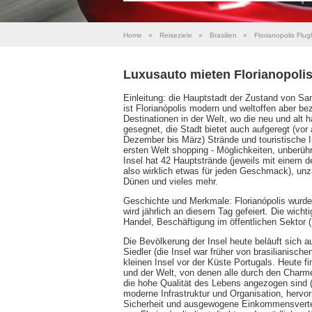
Home
»
Reiseziele
»
Brasilien
»
Florianopolis Flu
Luxusauto mieten Florianopoli
Einleitung: die Hauptstadt der Zustand von Sant
ist Florianópolis modern und weltoffen aber be
Destinationen in der Welt, wo die neu und alt 
gesegnet, die Stadt bietet auch aufgeregt (vor
Dezember bis März) Strände und touristische I
ersten Welt shopping - Möglichkeiten, unberüh
Insel hat 42 Hauptstrände (jeweils mit einem d
also wirklich etwas für jeden Geschmack), un
Dünen und vieles mehr.
Geschichte und Merkmale: Florianópolis wurde
wird jährlich an diesem Tag gefeiert. Die wich
Handel, Beschäftigung im öffentlichen Sektor (
Die Bevölkerung der Insel heute beläuft sich 
Siedler (die Insel war früher von brasilianisc
kleinen Insel vor der Küste Portugals. Heute 
und der Welt, von denen alle durch den Charme
die hohe Qualität des Lebens angezogen sind (M
moderne Infrastruktur und Organisation, herv
Sicherheit und ausgewogene Einkommensverteilu