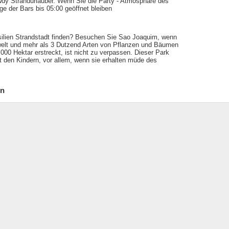
dy Strandurlauber. Wenn Sie die Party - Atmosphäre des
ge der Bars bis 05:00 geöffnet bleiben
asilien Strandstadt finden? Besuchen Sie Sao Joaquim, wenn
welt und mehr als 3 Dutzend Arten von Pflanzen und Bäumen
.000 Hektar erstreckt, ist nicht zu verpassen. Dieser Park
mit den Kindern, vor allem, wenn sie erhalten müde des
en