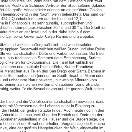
n Küste von Brasilien, verbunden mit dem Festland durch zwei
er die Postkarte Schüsse Vertreter der Stadt seltene Balance
ört (die große Hängebrücke erinnert an die berühmte Golden
h beeindruckend in der Nacht, wenn beleuchtet). Das sind der
 424,4 Quadratkilometern auf der Insel und 12,1
 in Florianópolis ist sehr günstig, subtropischen und
hschnittstemperatur zwischen 20 º c und 30 ° c. Die Stadt ist
te direkt an der Insel und in der Nähe sind auf dem
ário Camboriú, Governador Celso Ramos und Garopaba.
chätze sind wirklich außergewöhnlich und wunderschöne
rge üppigen Regenwald weichen weißen Dünen und eine Reihe
ülle von Landschaften, Düfte und Farben beinhalten. Die Insel
ismus, aus traditionellen Sommerurlaub Entspannung, Surfen,
ichkeiten für Ökotourismus. Die Insel hat wirklich ein
ntische und rustikale Fischerdörfer, Surfer Paradiese
le Menschen aus Teilen des San Diego oder Santa Barbara in
anische Sommerfrischen (erinnert an South Beach in Miami oder
te und unberührte Natur bewahrt , nur wenige Minuten vom
e. Seinen zahlreichen weißen und sauberen Sand Strände,
ruhig, weiter für die Besucher von auf der ganzen Welt neben
der Insel und die Vielfalt seiner Landschaften beweisen, dass
tadt mit Verbesserung der Lebensqualität in Einklang zu
ts der Hektik der großen Städte findet. Auch heute noch in den
o Antonio de Lisboa, weit über den Bereich des Zentrums der
 Açorianan Ansiedlung in die Häuser und die Bürgersteige, die
ie Lebensart der Bewohner erhalten. Vorgeschlagene Besuche
ücke, eine der größten Hängebrücken der Welt, eingeweiht im