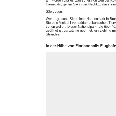
am Morgen gibt es wahrscheinlich weniger Row
Karnevals, gehen Sie in der Nacht..., dass eini
São Joaquim
Wer sagt, dass Sie keinen Nationalpark in Br
Sie eine Vielzahl von südamerikanischen Tier
sehen wollen. Dieser Nationalpark, die über 40
geöffnet ist ganzjährig geöffnet, ein Liebling 
Strandes.
In der Nähe von Florianopolis Flughaf