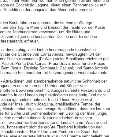
ruz, in der Mitte, von wo man einen großen Teil der Insel und
Lagoa da Conceição Lagune, bietet einen Panoramablick auf
ie Sanddünen der Joaquina, das Meer und mehreren
rden Bootsfahrten angeboten, die ist eine großartige
n Sie den Tag im Meer und Besuch der Inseln vor der Küste
ngen vor Jahrhunderten verwendet, um die Häfen und
l, zu verteidigen und beobachten Delfine und die schöne
chrestaurants erfreuen.
el die unruhig, viele bieten hervorragende touristische
gibt sie die Strände von Canasvieiras, bevorzugten Ort der
der Ferienwohnungen (FeWos) vieler Brasilianer reichsten (oft
Paulo); Ponta Das Canas; Praia Brava, ideal für die Praxis
do Bom Jesus; Daniela; Sambaqui; Cacupé; und Santo Antonio
d charmante Fischerdörfer mit hervorragenden Fischrestaurants.
n - Attraktionen und atemberaubende natürliche Schönheit der
Lagune, in den Versen der Dichter und Sänger seit
weltoffene Bewohner berühmt. Ausgezeichnete Restaurants und
urants in der Umgebung funktionieren ganzjährig (und nicht
 als einige andere Teile der Insel). Diese Region wird
nde der Insel, durch Joaquina, brasilianische Tempel der
, Meisterschaften, sowie riesige Sanddünen, dass bei bis zum
s für Surfer und Sonnenanbeter, ein Liebling der Insel junge,
a, eine atemberaubende Küstenlandschaft in seinem
en, mit weichen weißen Sandstrand, kristallklarem Wasser und
, konzentriert sich die größte Fischerei Kolonie von der
Rucksacktouristen. Nur 20 km vom Zentrum der Stadt, hat
nsel eine erweiterte Infrastruktur und Charme sehr beliebt bei