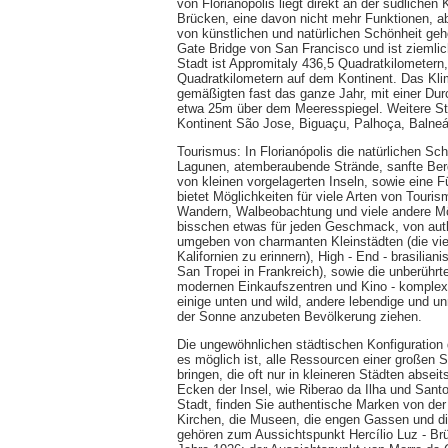
von Florianópolis liegt direkt an der südliche
Brücken, eine davon nicht mehr Funktionen, ab
von künstlichen und natürlichen Schönheit geh
Gate Bridge von San Francisco und ist ziemlic
Stadt ist Appromitaly 436,5 Quadratkilometern,
Quadratkilometern auf dem Kontinent. Das Klima
gemäßigten fast das ganze Jahr, mit einer Durc
etwa 25m über dem Meeresspiegel. Weitere Städ
Kontinent São Jose, Biguaçu, Palhoça, Balne
Tourismus: In Florianópolis die natürlichen S
Lagunen, atemberaubende Strände, sanfte Be
von kleinen vorgelagerten Inseln, sowie eine F
bietet Möglichkeiten für viele Arten von Tour
Wandern, Walbeobachtung und viele andere Mögl
bisschen etwas für jeden Geschmack, von authe
umgeben von charmanten Kleinstädten (die vie
Kalifornien zu erinnern), High - End - brasili
San Tropei in Frankreich), sowie die unberühr
modernen Einkaufszentren und Kino - komplex
einige unten und wild, andere lebendige und un
der Sonne anzubeten Bevölkerung ziehen.
Die ungewöhnlichen städtischen Konfiguration 
es möglich ist, alle Ressourcen einer großen S
bringen, die oft nur in kleineren Städten absei
Ecken der Insel, wie Riberao da Ilha und Sant
Stadt, finden Sie authentische Marken von der
Kirchen, die Museen, die engen Gassen und d
gehören zum Aussichtspunkt Hercílio Luz - Br