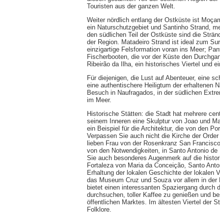
Touristen aus der ganzen Welt.
Weiter nördlich entlang der Ostküste ist Moça
ein Naturschutzgebiet und Santinho Strand, mehr
den südlichen Teil der Ostküste sind die Strän
der Region. Matadeiro Strand ist ideal zum Su
einzigartige Felsformation voran ins Meer; Pan
Fischerbooten, die vor der Küste den Durchg
Ribeirão da Ilha, ein historisches Viertel und e
Für diejenigen, die Lust auf Abenteuer, eine
eine authentischere Heiligtum der erhaltenen N
Besuch in Naufragados, in der südlichen Extre
im Meer.
Historische Stätten: die Stadt hat mehrere cen
seinem Inneren eine Skulptur von Joao und Ma
ein Beispiel für die Architektur, die von den P
Verpassen Sie auch nicht die Kirche der Order 
lieben Frau von der Rosenkranz San Francisco
von den Notwendigkeiten, in Santo Antonio de 
Sie auch besonderes Augenmerk auf die histor
Fortaleza von Maria da Conceição, Santo Anto
Erhaltung der lokalen Geschichte der lokalen V
das Museum Cruz und Souza vor allem in der M
bietet einen interessanten Spaziergang durch 
durchsuchen, toller Kaffee zu genießen und bes
öffentlichen Marktes. Im ältesten Viertel der
Folklore.