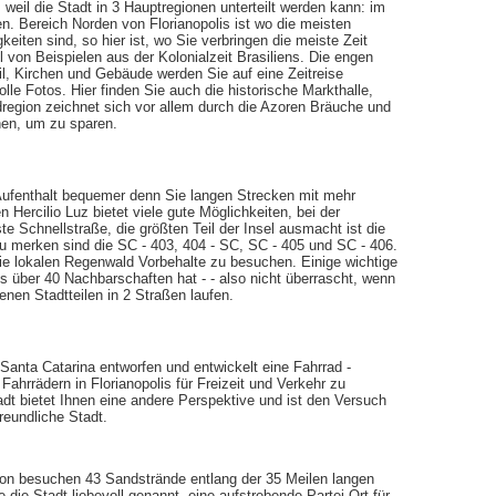
 weil die Stadt in 3 Hauptregionen unterteilt werden kann: im
. Bereich Norden von Florianopolis ist wo die meisten
iten sind, so hier ist, wo Sie verbringen die meiste Zeit
ll von Beispielen aus der Kolonialzeit Brasiliens. Die engen
l, Kirchen und Gebäude werden Sie auf eine Zeitreise
lle Fotos. Hier finden Sie auch die historische Markthalle,
region zeichnet sich vor allem durch die Azoren Bräuche und
hen, um zu sparen.
 Aufenthalt bequemer denn Sie langen Strecken mit mehr
n Hercilio Luz bietet viele gute Möglichkeiten, bei der
te Schnellstraße, die größten Teil der Insel ausmacht ist die
u merken sind die SC - 403, 404 - SC, SC - 405 und SC - 406.
ie lokalen Regenwald Vorbehalte zu besuchen. Einige wichtige
is über 40 Nachbarschaften hat - - also nicht überrascht, wenn
nen Stadtteilen in 2 Straßen laufen.
 Santa Catarina entworfen und entwickelt eine Fahrrad -
Fahrrädern in Florianopolis für Freizeit und Verkehr zu
dt bietet Ihnen eine andere Perspektive und ist den Versuch
freundliche Stadt.
avon besuchen 43 Sandstrände entlang der 35 Meilen langen
ie die Stadt liebevoll genannt, eine aufstrebende Partei Ort für