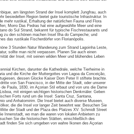
mbique, am längsten Strand der Insel komplett Jungfrau, auch
 besiedelten Region bietet gute touristische Infrastruktur. In
de mehr rustikal, Erhaltung der natürlichen Fauna und Flora
rfen; Morro Das Pedras hat eine aufgewühlte Meer und eine
tano do Sul Strand, bekannt für typische Fischrestaurants und
ang zu den schönen machen Insel Ilha do Campeche; und
ines das rustikale Fischerdörfer von Florianópolis.
 schöne 3 Stunden Natur Wanderung zum Strand Lagoinha Leste,
atur, sollte man nicht verpassen. Planen Sie auch einen
mität der Insel, mit seinen wilden Meer und blühendes Leben
tennial Kirchen, darunter die Kathedrale, welche Tierheime in
ria und die Kirche der Muttergottes von Lagoa da Conceição,
ortugiesen, dessen Glocke Kaiser Dom Peter II stiftete brachte.
dritte von San Francisco, in der Mitte der Stadt, oder unserer
 de Paula, 1830, im Açorian Stil erbaut und von uns die Dame
Lisboa, mit einigen wichtigen historischen Denkmäler. Geben
ischen Forts rund um die Insel: Santa Cruz, Santana,
nio und Anhatomirim. Die Insel bietet auch diverse Museen,
ölker, die die Insel vor langer Zeit bewohnt war. Besuchen Sie
itte der Stadt und der Plaza des Platzes XV. Schmidt Street
die Innenstadt, wo man die waren von lokalen Anbietern zu
uchen Sie die historischen Stätten, einschließlich des
 Stadt finden Sie sich umgeben von wahre Ikonen des Açorian