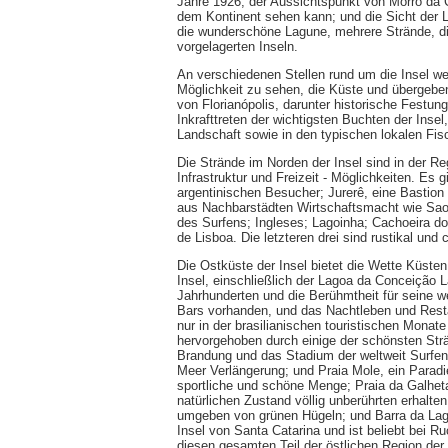
Jahre 1926; der Aussichtspunkt von Morro da C
dem Kontinent sehen kann; und die Sicht der 
die wunderschöne Lagune, mehrere Strände, d
vorgelagerten Inseln.
An verschiedenen Stellen rund um die Insel we
Möglichkeit zu sehen, die Küste und übergebe
von Florianópolis, darunter historische Festu
Inkrafttreten der wichtigsten Buchten der Inse
Landschaft sowie in den typischen lokalen Fis
Die Strände im Norden der Insel sind in der Reg
Infrastruktur und Freizeit - Möglichkeiten. Es 
argentinischen Besucher; Jurerê, eine Bastion 
aus Nachbarstädten Wirtschaftsmacht wie Sao 
des Surfens; Ingleses; Lagoinha; Cachoeira 
de Lisboa. Die letzteren drei sind rustikal un
Die Ostküste der Insel bietet die Wette Küste
Insel, einschließlich der Lagoa da Conceição 
Jahrhunderten und die Berühmtheit für seine 
Bars vorhanden, und das Nachtleben und Resta
nur in der brasilianischen touristischen Monate
hervorgehoben durch einige der schönsten Strä
Brandung und das Stadium der weltweit Surfen
Meer Verlängerung; und Praia Mole, ein Paradie
sportliche und schöne Menge; Praia da Galhet
natürlichen Zustand völlig unberührten erhalt
umgeben von grünen Hügeln; und Barra da Lagoa
Insel von Santa Catarina und ist beliebt bei 
diesen gesamten Teil der östlichen Region der I