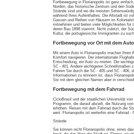
Fortbewegung in Florianopolis ist ganz einfach,
Norden, das historische Zentrum und den Süden
Strände sind und wo die meisten Sehenswürdigke
während Ihres Aufenthaltes. Die Altstadt ist vo
Gassen und Reihen von Häusern im Kolonialsti
mitnehmen und bieten viele Möglichkeiten für to
deren Bau 1898 stammt. Nicht zuletzt, der Süd
Kultur, die portugiesische Immigranten zu suc
Fortbewegung vor Ort mit dem Auto
Mit einem Auto in Florianopolis machen Ihren
Komfort navigieren. Der internationale Flughafe
Entscheidung, ein Auto zu mieten. Die wichtigs
SC - 401. Andere wichtigeren Schnellstraßen z
Fahren Sie durch die SC - 405 und SC - 406, d
Informationen zu erinnern ist, dass Florianopol
Sie mit dem gleichen Namen aber in verschiede
Fortbewegung mit dem Fahrrad
CicloBrasil und der staatlichen Universität von
Programm, die darauf abzielt, die Nutzung von 
erhöhen. Reisen mit dem Fahrrad durch die Sta
wert. Florianopolis ist weiterhin eine Fahrrad - 
Strände
Sie können nicht Florianopolis ohne, eines d
Insel, die das Herz der Stadt ist. Floripa, ist w