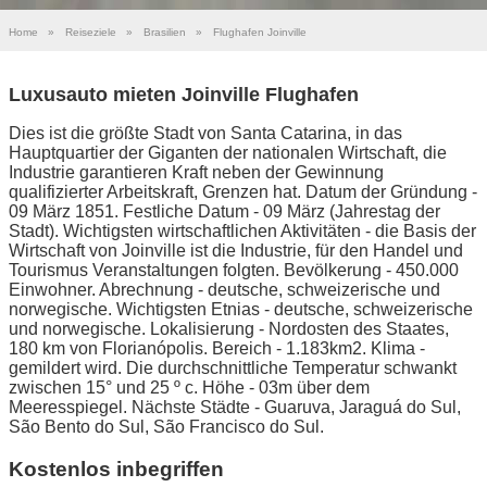
Home
»
Reiseziele
»
Brasilien
»
Flughafen Joinville
Luxusauto mieten Joinville Flughafen
Dies ist die größte Stadt von Santa Catarina, in das
Hauptquartier der Giganten der nationalen Wirtschaft, die
Industrie garantieren Kraft neben der Gewinnung
qualifizierter Arbeitskraft, Grenzen hat. Datum der Gründung -
09 März 1851. Festliche Datum - 09 März (Jahrestag der
Stadt). Wichtigsten wirtschaftlichen Aktivitäten - die Basis der
Wirtschaft von Joinville ist die Industrie, für den Handel und
Tourismus Veranstaltungen folgten. Bevölkerung - 450.000
Einwohner. Abrechnung - deutsche, schweizerische und
norwegische. Wichtigsten Etnias - deutsche, schweizerische
und norwegische. Lokalisierung - Nordosten des Staates,
180 km von Florianópolis. Bereich - 1.183km2. Klima -
gemildert wird. Die durchschnittliche Temperatur schwankt
zwischen 15° und 25 º c. Höhe - 03m über dem
Meeresspiegel. Nächste Städte - Guaruva, Jaraguá do Sul,
São Bento do Sul, São Francisco do Sul.
Kostenlos inbegriffen