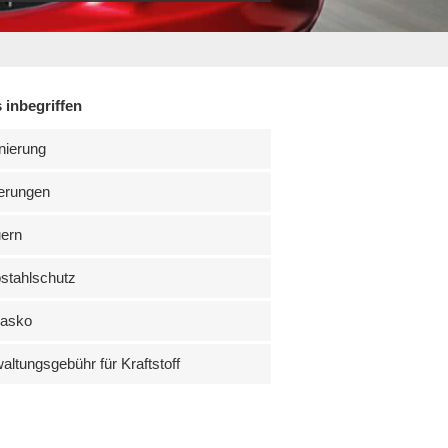
 inbegriffen
nierung
erungen
uern
stahlschutz
kasko
altungsgebühr für Kraftstoff