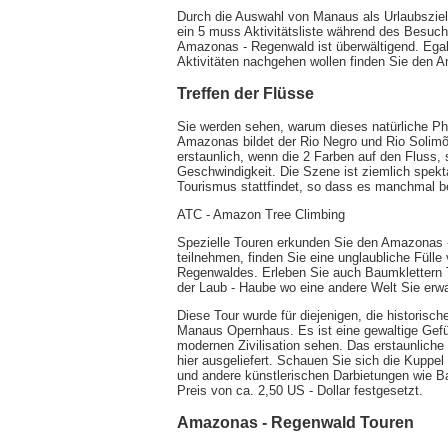
Durch die Auswahl von Manaus als Urlaubsziel 
ein 5 muss Aktivitätsliste während des Besuch
Amazonas - Regenwald ist überwältigend. Egal
Aktivitäten nachgehen wollen finden Sie den 
Treffen der Flüsse
Sie werden sehen, warum dieses natürliche Phä
Amazonas bildet der Rio Negro und Rio Solimõ
erstaunlich, wenn die 2 Farben auf den Fluss,
Geschwindigkeit. Die Szene ist ziemlich spekt
Tourismus stattfindet, so dass es manchmal be
ATC - Amazon Tree Climbing
Spezielle Touren erkunden Sie den Amazonas -
teilnehmen, finden Sie eine unglaubliche Füll
Regenwaldes. Erleben Sie auch Baumklettern 
der Laub - Haube wo eine andere Welt Sie erwa
Diese Tour wurde für diejenigen, die historis
Manaus Opernhaus. Es ist eine gewaltige Gefüh
modernen Zivilisation sehen. Das erstaunliche
hier ausgeliefert. Schauen Sie sich die Kuppe
und andere künstlerischen Darbietungen wie Ba
Preis von ca. 2,50 US - Dollar festgesetzt.
Amazonas - Regenwald Touren