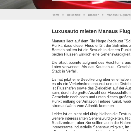
Home
»
Reiseziele
»
Brasilien
»
Manaus Flughafe
Luxusauto mieten Manaus Flug
Manaus liegt auf dem Rio Negro (bedeutet "Sc
Punkt, dass dieser Fluss erfüllt der Solimõe
Bereich sollten ist ein Besuch in diesem Punk
beiden Flüssen wirklich eine Sehenswürdigkeit
Die Stadt boomte aufgrund des Reichtums aus 
Latex verwendet. Als das Kautschuk - Geschäft
Stadt in Verfall.
Es hat jetzt eine Bevölkerung über eine halbe
es als ein Verkehrsknotenpunkt und ein Distri
ist Flusshafen sowie das Zielgebiet auf der 
sein, durch die große Anzahl der Flussschiffe 
Gemeinde nach oben und unten dieses großen 
Punkt entlang der Amazon Tiefsee Kanal, wod
stromaufwärts vom Atlantik kommen.
Leider ist es nicht viel übrig bleiben die Fest
weitere interessanten Sehenswürdigkeiten. Nic
Stadtzentrum, aber Sie sollten auch die Hafe
interessante industrielle Sehenswürdigkeit, im 