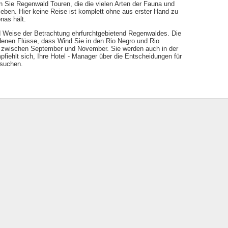
 Sie Regenwald Touren, die die vielen Arten der Fauna und
 leben. Hier keine Reise ist komplett ohne aus erster Hand zu
as hält.
nd Weise der Betrachtung ehrfurchtgebietend Regenwaldes. Die
denen Flüsse, dass Wind Sie in den Rio Negro und Rio
nd zwischen September und November. Sie werden auch in der
fiehlt sich, Ihre Hotel - Manager über die Entscheidungen für
esuchen.