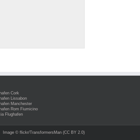
hafen Cork
hafen Lissabon
hafen Manchester
hafen Rom Fiumicino
ia Flughafen
Image ©
flickr/TransformersMan
(CC BY 2.0)‎