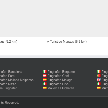
aus
(6,2 km)
Turistico Manaus
(8,3 km)
hafen Barcelona
Flughafen Bergamo
Flug
hafen Faro
Flughafen Genf
Flug
hafen Mailand Malpensa
Flughafen Malaga
Flug
hafen Nizza
Flughafen Pisa
Flug
na Flughafen
Mallorca Flughafen
Murc
hts Reserved.‎