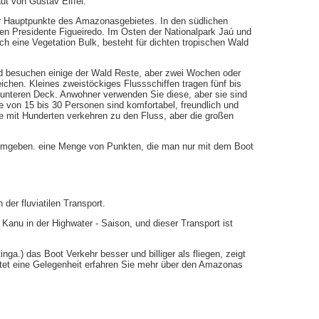
ut von Gustav Eiffel.
 Hauptpunkte des Amazonasgebietes. In den südlichen
n Presidente Figueiredo. Im Osten der Nationalpark Jaú und
ch eine Vegetation Bulk, besteht für dichten tropischen Wald
nd besuchen einige der Wald Reste, aber zwei Wochen oder
ichen. Kleines zweistöckiges Flussschiffen tragen fünf bis
unteren Deck. Anwohner verwenden Sie diese, aber sie sind
ie von 15 bis 30 Personen sind komfortabel, freundlich und
 mit Hunderten verkehren zu den Fluss, aber die großen
umgeben. eine Menge von Punkten, die man nur mit dem Boot
der fluviatilen Transport.
 Kanu in der Highwater - Saison, und dieser Transport ist
ga.) das Boot Verkehr besser und billiger als fliegen, zeigt
et eine Gelegenheit erfahren Sie mehr über den Amazonas