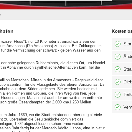
n
hafen
Kostenlos
hwarzer Fluss"), nur 10 Kilometer stromaufwärts von dem
Stor
s zum Amazonas (Rio Amazonas) zu bilden. Bei Zahlungen im
t für die Vermischung der schwarz - gelben Wasser aus den
.
Änd
der nahe gelegenen Rubberplants, die diesen Ort, um Handel
 in Abnahme durch synthetische Alternativen kam, fiel die
Ste
 million Menschen. Mitten in der Amazonas - Regenwald dient
Dieb
butionszentrum für die Flussgebiete des oberen Amazonas. Es
Autobahn aus dem Süden gedeihen. Sie werden beeindruckt
in allen Formen und Größen, die ihren Weg von hier, jede
Teil
Flusses lagen. Manaus ist auch der am weitesten entfernte
urch große Ozeandampfer, der 2.000 km/1.250 Meilen
Verw
ung im Jahre 1669, wo die Stadt entstanden, aber es gibt viele
ht zu übersehen die Jesuitenkirche dominiert das
nanlagen, 1902 abgeschlossen sehen. Eine weitere
selben Jahr fertig ist der Mercado Adolfo Lisboa, eine Miniatur