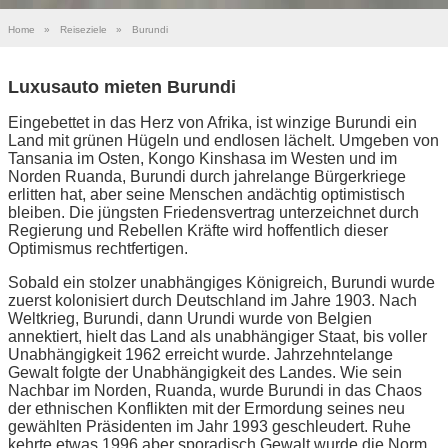
Home
»
Reiseziele
»
Burundi
Luxusauto mieten Burundi
Eingebettet in das Herz von Afrika, ist winzige Burundi ein
Land mit grünen Hügeln und endlosen lächelt. Umgeben von
Tansania im Osten, Kongo Kinshasa im Westen und im
Norden Ruanda, Burundi durch jahrelange Bürgerkriege
erlitten hat, aber seine Menschen andächtig optimistisch
bleiben. Die jüngsten Friedensvertrag unterzeichnet durch
Regierung und Rebellen Kräfte wird hoffentlich dieser
Optimismus rechtfertigen.
Sobald ein stolzer unabhängiges Königreich, Burundi wurde
zuerst kolonisiert durch Deutschland im Jahre 1903. Nach
Weltkrieg, Burundi, dann Urundi wurde von Belgien
annektiert, hielt das Land als unabhängiger Staat, bis voller
Unabhängigkeit 1962 erreicht wurde. Jahrzehntelange
Gewalt folgte der Unabhängigkeit des Landes. Wie sein
Nachbar im Norden, Ruanda, wurde Burundi in das Chaos
der ethnischen Konflikten mit der Ermordung seines neu
gewählten Präsidenten im Jahr 1993 geschleudert. Ruhe
kehrte etwas 1996 aber sporadisch Gewalt wurde die Norm.