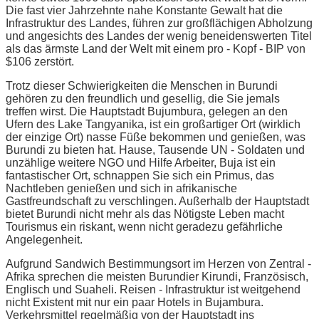
Die fast vier Jahrzehnte nahe Konstante Gewalt hat die
Infrastruktur des Landes, führen zur großflächigen Abholzung
und angesichts des Landes der wenig beneidenswerten Titel
als das ärmste Land der Welt mit einem pro - Kopf - BIP von
$106 zerstört.
Trotz dieser Schwierigkeiten die Menschen in Burundi
gehören zu den freundlich und gesellig, die Sie jemals
treffen wirst. Die Hauptstadt Bujumbura, gelegen an den
Ufern des Lake Tangyanika, ist ein großartiger Ort (wirklich
der einzige Ort) nasse Füße bekommen und genießen, was
Burundi zu bieten hat. Hause, Tausende UN - Soldaten und
unzählige weitere NGO und Hilfe Arbeiter, Buja ist ein
fantastischer Ort, schnappen Sie sich ein Primus, das
Nachtleben genießen und sich in afrikanische
Gastfreundschaft zu verschlingen. Außerhalb der Hauptstadt
bietet Burundi nicht mehr als das Nötigste Leben macht
Tourismus ein riskant, wenn nicht geradezu gefährliche
Angelegenheit.
Aufgrund Sandwich Bestimmungsort im Herzen von Zentral -
Afrika sprechen die meisten Burundier Kirundi, Französisch,
Englisch und Suaheli. Reisen - Infrastruktur ist weitgehend
nicht Existent mit nur ein paar Hotels in Bujambura.
Verkehrsmittel regelmäßig von der Hauptstadt ins