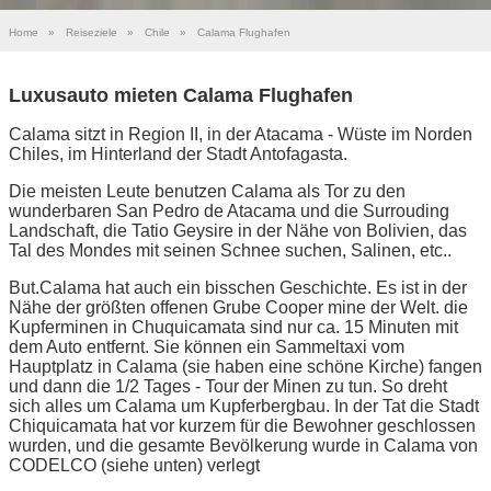
Home
»
Reiseziele
»
Chile
»
Calama Flughafen
Luxusauto mieten Calama Flughafen
Calama sitzt in Region II, in der Atacama - Wüste im Norden
Chiles, im Hinterland der Stadt Antofagasta.
Die meisten Leute benutzen Calama als Tor zu den
wunderbaren San Pedro de Atacama und die Surrouding
Landschaft, die Tatio Geysire in der Nähe von Bolivien, das
Tal des Mondes mit seinen Schnee suchen, Salinen, etc..
But.Calama hat auch ein bisschen Geschichte. Es ist in der
Nähe der größten offenen Grube Cooper mine der Welt. die
Kupferminen in Chuquicamata sind nur ca. 15 Minuten mit
dem Auto entfernt. Sie können ein Sammeltaxi vom
Hauptplatz in Calama (sie haben eine schöne Kirche) fangen
und dann die 1/2 Tages - Tour der Minen zu tun. So dreht
sich alles um Calama um Kupferbergbau. In der Tat die Stadt
Chiquicamata hat vor kurzem für die Bewohner geschlossen
wurden, und die gesamte Bevölkerung wurde in Calama von
CODELCO (siehe unten) verlegt