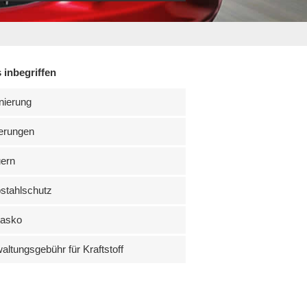
 inbegriffen
nierung
erungen
uern
stahlschutz
kasko
altungsgebühr für Kraftstoff