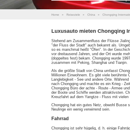
Home
»
Reiseziele
»
China
»
Chongqing Internati
Luxusauto mieten Chongqing In
Stehend am Zusammenfluss der Flüsse Jialing 
"der Fluss der Stadt" auch bekannt als. Umge
so es manchmal heißt "Öfen". In der Geschich
vor dreitausend Jahren, und der Ort wurde me
(doppeltes fest) bekam. Chongqing wurde 1997 
zusammen mit Peking, Shanghai und Tianjin.
Als die größte Stadt von China umfasst Chong
Millionen Einwohnern. Es gibt viele berühmte 
Langlebigkeit - See und andere Orte. Während
nach Chongqing und machte es ein Krieg - Zeit 
Chongqing Büro der achte - Route - Armee und
der Boote und Schiffe werden attraktivsten. C
Kreuzfahrt auf dem Yangtze - Fluss mit vielen
Chongqing hat ein gutes Netz, obwohl Busse si
Neulinge ein wenig verwirrend sein.
Fahrrad
Chongqing ist sehr hügelig, d. h. einige Fahrrä