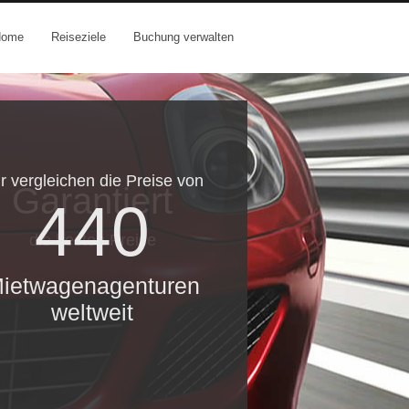
Home
Reiseziele
Buchung verwalten
r vergleichen die Preise von
Garantiert
440
die besten Preise
ietwagenagenturen
weltweit