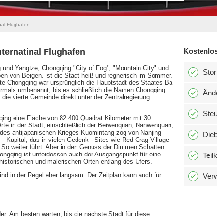
nal Flughafen
ternatinal Flughafen
Kostenlos
und Yangtze, Chongqing "City of Fog", "Mountain City" und
Stor
ben von Bergen, ist die Stadt heiß und regnerisch im Sommer,
te Chongqing war ursprünglich die Hauptstadt des Staates Ba
hrmals umbenannt, bis es schließlich die Namen Chongqing
Änd
die vierte Gemeinde direkt unter der Zentralregierung
Ste
qing eine Fläche von 82.400 Quadrat Kilometer mit 30
Orte in der Stadt, einschließlich der Beiwenquan, Nanwenquan,
 des antijapanischen Krieges Kuomintang zog von Nanjing
Dieb
- Kapital, das in vielen Gedenk - Sites wie Red Crag Village,
 So weiter führt. Aber in den Genuss der Dimmen Schatten
hongqing ist unterdessen auch der Ausgangspunkt für eine
Teil
 historischen und malerischen Orten entlang des Ufers.
nd in der Regel eher langsam. Der Zeitplan kann auch für
Verw
der. Am besten warten, bis die nächste Stadt für diese