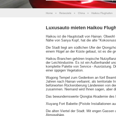
Home
»
Reiseziele
»
China
»
Haikou Flughafen
Luxusauto mieten Haikou Flug
Haikou ist die Hauptstadt von Hainan. Obwohl 
Nähe von Sanya Kopf, hat die alte "Kokosnuss 
Die Stadt liegt am südlichen Ufer der Qiongzh
einem Hügel an der Küste gebaut, ist es die gr
Haikou Branchen gehören tropische Nutzpflanzen
der Leichtindustrie. Es ist ein Außenhandel u
komplette Palette von Service - Ausrüstung. 
einer üppigen Vegetation.
Wugong Tempel zum Gedenken an fünf Beamte i
Jahren nach Hainan verbannt, als territoriale In
befürworten Rückeroberung Ländereien von den
zusammen. Niemand wird Ihnen sagen, aber dies
Das bewundernswerte Qiongtai Akademie des 
Xiuyang Fort Babette (Pistole Installationen a
Die alten Viertel der Stadt. Mit engen Gassen 
Atmosphäre.