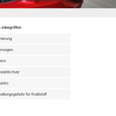
 inbegriffen
nierung
erungen
uern
stahlschutz
kasko
altungsgebühr für Kraftstoff