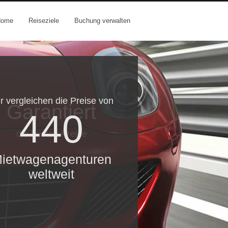
Home
Reiseziele
Buchung verwalten
r vergleichen die Preise von
Garantiert
440
die besten Preise
ietwagenagenturen
weltweit