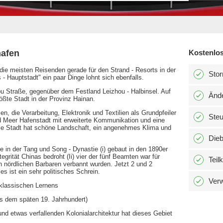
hafen
Kostenlos
die meisten Reisenden gerade für den Strand - Resorts in der
Stor
- Hauptstadt" ein paar Dinge lohnt sich ebenfalls.
ou Straße, gegenüber dem Festland Leizhou - Halbinsel. Auf
Änd
ößte Stadt in der Provinz Hainan.
, die Verarbeitung, Elektronik und Textilien als Grundpfeiler
Ste
nd Meer Hafenstadt mit erweiterte Kommunikation und eine
Die Stadt hat schöne Landschaft, ein angenehmes Klima und
Dieb
n der Tang und Song - Dynastie (i) gebaut in den 1890er
tegrität Chinas bedroht (Ii) vier der fünf Beamten war für
Teil
 nördlichen Barbaren verbannt wurden. Jetzt 2 und 2
 ist ein sehr politisches Schrein.
Verw
klassischen Lernens
us dem späten 19. Jahrhundert)
und etwas verfallenden Kolonialarchitektur hat dieses Gebiet