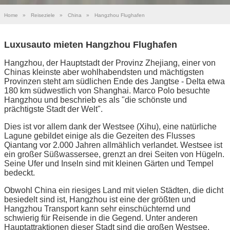
Home
»
Reiseziele
»
China
»
Hangzhou Flughafen
Luxusauto mieten Hangzhou Flughafen
Hangzhou, der Hauptstadt der Provinz Zhejiang, einer von
Chinas kleinste aber wohlhabendsten und mächtigsten
Provinzen steht am südlichen Ende des Jangtse - Delta etwa
180 km südwestlich von Shanghai. Marco Polo besuchte
Hangzhou und beschrieb es als "die schönste und
prächtigste Stadt der Welt".
Dies ist vor allem dank der Westsee (Xihu), eine natürliche
Lagune gebildet einige als die Gezeiten des Flusses
Qiantang vor 2.000 Jahren allmählich verlandet. Westsee ist
ein großer Süßwassersee, grenzt an drei Seiten von Hügeln.
Seine Ufer und Inseln sind mit kleinen Gärten und Tempel
bedeckt.
Obwohl China ein riesiges Land mit vielen Städten, die dicht
besiedelt sind ist, Hangzhou ist eine der größten und
Hangzhou Transport kann sehr einschüchternd und
schwierig für Reisende in die Gegend. Unter anderen
Hauptattraktionen dieser Stadt sind die großen Westsee,