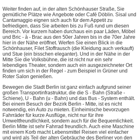
Weiter finden auf, in der alten Schönhauser Straße, Sie
gemütliche Plätze wie Angebote oder Café Döblin. Sisal und
Cantamaggio eignen sich auch für dem Appetit zu
befriedigen, dass Sie arbeiten bis zu Fuß rund um diesen
Bereich. Vor kurzem haben durchaus ein paar Läden, Möbel
und Bric - à - Brac aus den 50er Jahren bis in die 70er Jahre
hier in der Nähe eröffnet. Werfen Sie einen Blick in die
Schönhauser, Filet Stoffrausch (die Kleidung auch verkauft)
und Stue (ein bisschen eleganter). Und in der Nähe in der
Mitte Sie die Volksbühne, die ist nicht nur ein sehr
lebendiges Theater, sondern auch ein ausgezeichneter Ort
finden um sich in der Regel - zum Beispiel in Grüner und
Roter Salon genießen.
Bewegen die Stadt Berlin ist ganz einfach aufgrund seiner
großen Transportinfrastruktur, die die S - Bahn (Straße -
Schiene), U - Bahn (u - Bahn) und das Bus - System enthält.
Bei einem Besuch der Bezirk Berlin - Mitte, ist es nicht
notwendig, ein Auto zu mieten. Einheimische bevorzugen
Fahrräder für kurze Ausflüge, nicht nur für ihre
Umweltfreundlichkeit, sondern auch für die Bequemlichkeit.
Berlin Mitte ist sehr Fahrrad freundlich. Auch eine Maschine
mit einem Korb macht Lebensmittel Reisen viel einfacher
und wird als Teil der alten Gebräuche des Berliner von den