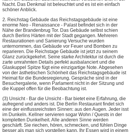
Nacht. Das Denkmal ist beleuchtet und es ist ein einfach
schöner Anblick.
2. Reichstag Gebäude das Reichstagsgebäude ist eine
enorme Neo - Renaissance - Palast befindet sich in der
Nähe der Brandenbrug Tor. Das Gebäude selbst schien
durch Berlins Härten mit der Stadt gegangen. Mehreren
Restaurationen und Sanierung Versuche wurden
unternommen, das Gebäude vor Feuer und Bomben zu
reparieren. Die Reichstage Gebäude ist jetzt zu seinem
Glanz zurückgekehrt. Seine starke Architektur ist durch die
zarte umrahmten Details perfekt ausbalanciert und die
Glaskuppel Spitze fügt eine einzigartige Note. Abgesehen
von der ästhetischen Schönheit das Reichstagsgebäude ist
Heimat für die Bundesregierung. Gespräche sind in der
Besuchergalerie, wenn Parlament nicht in der Sitzung und
die Kuppel offen für die Beobachtung ist.
(3) Unsicht - Bar die Unsicht - Bar bietet eine Erfahrung, die
aufregend und anders ist. Die Berlin Restaurant findet sich
eine der einflussreichsten Sinnen: aus den Augen. Jeder isst
im Dunkeln. Kellner servieren sogar Wohn / Quests in der
kompletten Dunkelheit. Alle anderen Sinne werden
geschärft. Sie riechen, hören, schmecken, und fühlen Dinge
besser als man sich vorstellen kann. Ihr Essen wird in einem