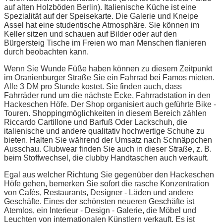
auf alten Holzböden Berlin). Italienische Küche ist eine
Spezialität auf der Speisekarte. Die Galerie und Kneipe
Assel hat eine studentische Atmosphäre. Sie können im
Keller sitzen und schauen auf Bilder oder auf den
Bürgersteig Tische im Freien wo man Menschen flanieren
durch beobachten kann.
Wenn Sie Wunde Füße haben können zu diesem Zeitpunkt
im Oranienburger Straße Sie ein Fahrrad bei Famos mieten.
Alle 3 DM pro Stunde kostet. Sie finden auch, dass
Fahrräder rund um die nächste Ecke, Fahrradstation in den
Hackeschen Höfe. Der Shop organisiert auch geführte Bike -
Touren. Shoppingmöglichkeiten in diesem Bereich zählen
Riccardo Cartillone und Barfuß Oder Lackschuh, die
italienische und andere qualitativ hochwertige Schuhe zu
bieten. Halten Sie während der Umsatz nach Schnäppchen
Ausschau. Clubwear finden Sie auch in dieser Straße, z. B.
beim Stoffwechsel, die clubby Handtaschen auch verkauft.
Egal aus welcher Richtung Sie gegenüber den Hackeschen
Höfe gehen, bemerken Sie sofort die rasche Konzentration
von Cafés, Restaurants, Designer - Läden und andere
Geschäfte. Eines der schönsten neueren Geschäfte ist
Atemlos, ein Interieur - Design - Galerie, die Möbel und
Leuchten von internationalen Künstlern verkauft. Es ist