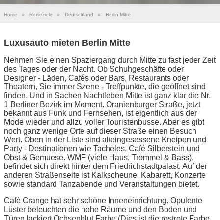
Home
»
Reiseziele
»
Deutschland
»
Berlin Mitte
Luxusauto mieten Berlin Mitte
Nehmen Sie einen Spaziergang durch Mitte zu fast jeder Zeit
des Tages oder der Nacht. Ob Schuhgeschäfte oder
Designer - Läden, Cafés oder Bars, Restaurants oder
Theatern, Sie immer Szene - Treffpunkte, die geöffnet sind
finden. Und in Sachen Nachtleben Mitte ist ganz klar die Nr.
1 Berliner Bezirk im Moment. Oranienburger Straße, jetzt
bekannt aus Funk und Fernsehen, ist eigentlich aus der
Mode wieder und allzu voller Touristenbusse. Aber es gibt
noch ganz wenige Orte auf dieser Straße einen Besuch
Wert. Oben in der Liste sind alteingesessene Kneipen und
Party - Destinationen wie Tacheles, Café Silberstein und
Obst & Gemuese. WMF (viele Haus, Trommel & Bass),
befindet sich direkt hinter dem Friedrichstadtpalast. Auf der
anderen Straßenseite ist Kalkscheune, Kabarett, Konzerte
sowie standard Tanzabende und Veranstaltungen bietet.
Café Orange hat sehr schöne Inneneinrichtung. Opulente
Lüster beleuchten die hohe Räume und den Boden und
Türen lackiert Ochsenblut Farbe (Dies ist die rostrote Farbe