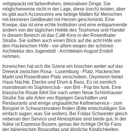
vollgepackt mit farbenfrohen, dekorativen Dinge. Sie
möglicherweise nicht in der Lage, diese (noch) leisten, aber
es gibt auch Accessoires wie farbige Matten für Menschen
mit kleineren Geldbeutel mit Herzen geschmückt. Eine
Kneipe, das ist eine echte Institution und eine entspannende
ändern von der täglichen Hektik des Tourismus und Handel
in diesem Bereich ist das Café Kino in der Rosenthaler
Straße. Sie sollten auch einen Blick auf die acht Höfe von
den Hackeschen Höfe - vor allem wegen der schönen
Architektur des Jugendstil - Architekten August Endell
nehmen.
Inzwischen hat sich die Szene ein bisschen weiter auf das
Dreieck zwischen Rosa - Luxemburg - Platz, Hackescher
Markt und Rosenthaler Platz verschoben. Oxymoron bietet
Haus Nächte, Electro und Drum & Bass. Es ist ziemlich
mainstream im Sophienclub - von Brit - Pop bis funk. Eine
klassische Route führt Sie nach unten Neue Schönhauser
Straße Sie alle Arten von flippigen Geschäften und
Restaurants und einige unglaubliche Kellnerservice - zum
Beispiel in Schwarzenraben finden (Bitte entschuldigen Sie
einfach sagen, was Sie wollen). Bei Fridas Schwester gleich
nebenan den Service und Atmosphäre sind beide gut. In der
Nähe ist Espresso Bozenr, genau der richtige Ort für Fans
der italienischen Bruscettas und ähnliche Köstlichkeiten.