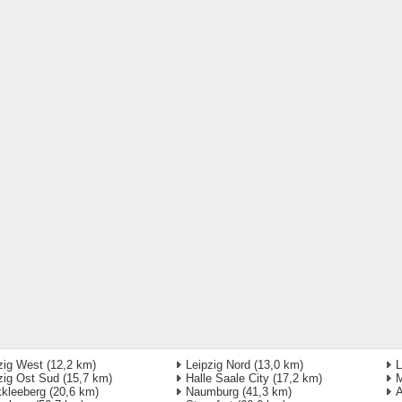
zig West
(12,2 km)
Leipzig Nord
(13,0 km)
L
zig Ost Sud
(15,7 km)
Halle Saale City
(17,2 km)
M
kleeberg
(20,6 km)
Naumburg
(41,3 km)
A