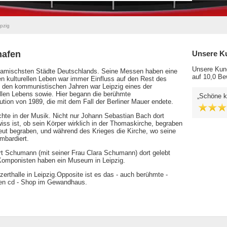
pzig
hafen
Unsere K
Unsere Kund
 dynamischsten Städte Deutschlands. Seine Messen haben eine
auf 10,0 Be
en kulturellen Leben war immer Einfluss auf den Rest des
 In den kommunistischen Jahren war Leipzig eines der
llen Lebens sowie. Hier begann die berühmte
Schöne k
ution von 1989, die mit dem Fall der Berliner Mauer endete.
ichte in der Musik. Nicht nur Johann Sebastian Bach dort
wiss ist, ob sein Körper wirklich in der Thomaskirche, begraben
neut begraben, und während des Krieges die Kirche, wo seine
mbardiert.
t Schumann (mit seiner Frau Clara Schumann) dort gelebt
r Komponisten haben ein Museum in Leipzig.
rthalle in Leipzig.Opposite ist es das - auch berühmte -
ten cd - Shop im Gewandhaus.