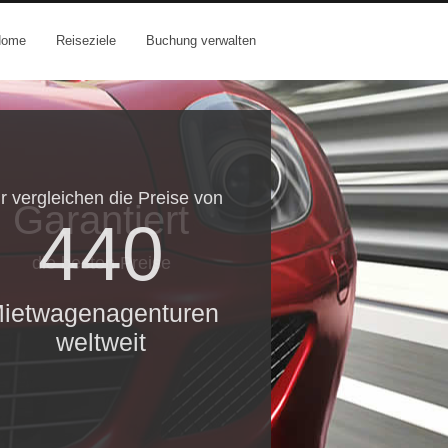
Home
Reiseziele
Buchung verwalten
r vergleichen die Preise von
Garantiert
440
die besten Preise
ietwagenagenturen
weltweit