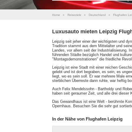
Home
»
Reiseziele
»
Deutschland
»
Flughafen Lei
Luxusauto mieten Leipzig Flug
Leipzig seit jeher einer der wichtigsten und
Tradition stammt aus dem Mittelalter und sein
Landes, vor allem seit der Industrialisierung.
führenden Städte bezüglich Handel und kulture
"Montagsdemonstrationen" die friedliche Revol
Leipzig ist eine Stadt mit einer reichen Gesch
gelebt und ist dort begraben, es sein, es unge
liegt, wo es sein soll. Er war mehrere Male er
sterblichen Überreste dann ruhte, war heftig bo
Auch Felix Mendelssohn - Bartholdy und Rober
haben seit geraumer Zeit, und alle drei diese
Das Gewandhaus ist eine Welt - berühmte Konze
Opernhaus. Besuchen Sie die sehr gut sortier
In der Nähe von Flughafen Leipzig