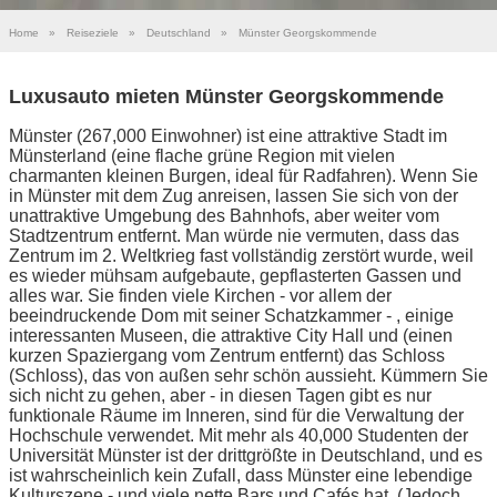
Home
»
Reiseziele
»
Deutschland
»
Münster Georgskommende
Luxusauto mieten Münster Georgskommende
Münster (267,000 Einwohner) ist eine attraktive Stadt im
Münsterland (eine flache grüne Region mit vielen
charmanten kleinen Burgen, ideal für Radfahren). Wenn Sie
in Münster mit dem Zug anreisen, lassen Sie sich von der
unattraktive Umgebung des Bahnhofs, aber weiter vom
Stadtzentrum entfernt. Man würde nie vermuten, dass das
Zentrum im 2. Weltkrieg fast vollständig zerstört wurde, weil
es wieder mühsam aufgebaute, gepflasterten Gassen und
alles war. Sie finden viele Kirchen - vor allem der
beeindruckende Dom mit seiner Schatzkammer - , einige
interessanten Museen, die attraktive City Hall und (einen
kurzen Spaziergang vom Zentrum entfernt) das Schloss
(Schloss), das von außen sehr schön aussieht. Kümmern Sie
sich nicht zu gehen, aber - in diesen Tagen gibt es nur
funktionale Räume im Inneren, sind für die Verwaltung der
Hochschule verwendet. Mit mehr als 40,000 Studenten der
Universität Münster ist der drittgrößte in Deutschland, und es
ist wahrscheinlich kein Zufall, dass Münster eine lebendige
Kulturszene - und viele nette Bars und Cafés hat. (Jedoch