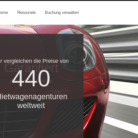
Home
Reiseziele
Buchung verwalten
r vergleichen die Preise von
Garantiert
440
die besten Preise
ietwagenagenturen
weltweit