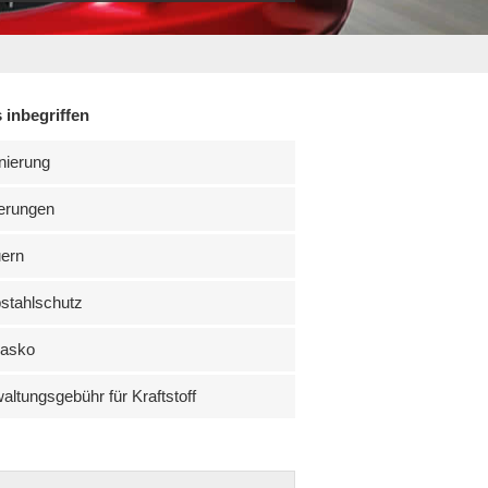
 inbegriffen
nierung
erungen
uern
stahlschutz
kasko
altungsgebühr für Kraftstoff