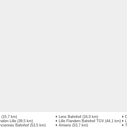
s
(15,7 km)
Lens Bahnhof
(16,0 km)
D
hafen Lille
(39,5 km)
Lille Flandern Bahnhof TGV
(44,1 km)
L
nciennes Bahnhof
(53,5 km)
Amiens
(53,7 km)
T