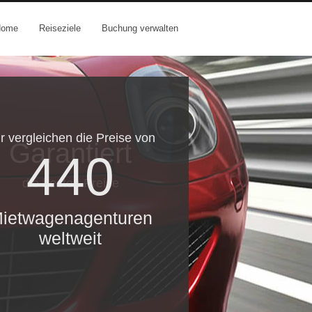
Home
Reiseziele
Buchung verwalten
r vergleichen die Preise von
Garantiert
440
die besten Preise
ietwagenagenturen
weltweit