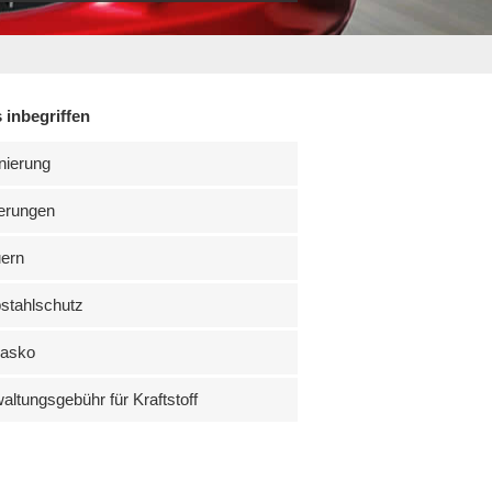
 inbegriffen
nierung
erungen
uern
stahlschutz
kasko
altungsgebühr für Kraftstoff