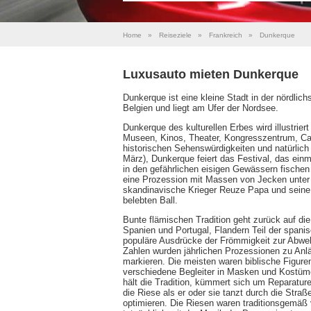
Home
»
Reiseziele
»
Frankreich
»
Dunkerque
Luxusauto mieten Dunkerque
Dunkerque ist eine kleine Stadt in der nördlic
Belgien und liegt am Ufer der Nordsee.
Dunkerque des kulturellen Erbes wird illustrie
Museen, Kinos, Theater, Kongresszentrum, Café
historischen Sehenswürdigkeiten und natürlich
März), Dunkerque feiert das Festival, das ein
in den gefährlichen eisigen Gewässern fische
eine Prozession mit Massen von Jecken unter 
skandinavische Krieger Reuze Papa und seine 
belebten Ball.
Bunte flämischen Tradition geht zurück auf di
Spanien und Portugal, Flandern Teil der spani
populäre Ausdrücke der Frömmigkeit zur Abwe
Zahlen wurden jährlichen Prozessionen zu Anl
markieren. Die meisten waren biblische Figure
verschiedene Begleiter in Masken und Kostüme
hält die Tradition, kümmert sich um Reparaturen
die Riese als er oder sie tanzt durch die Stra
optimieren. Die Riesen waren traditionsgemäß 