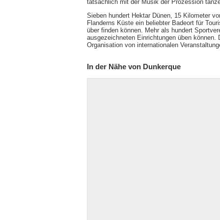
tatsächlich mit der Musik der Prozession tanz
Sieben hundert Hektar Dünen, 15 Kilometer v
Flanderns Küste ein beliebter Badeort für Touri
über finden können. Mehr als hundert Sportvere
ausgezeichneten Einrichtungen üben können. D
Organisation von internationalen Veranstaltu
In der Nähe von Dunkerque