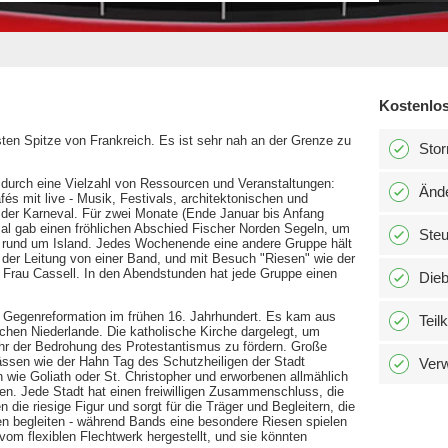
Kostenlos
hsten Spitze von Frankreich. Es ist sehr nah an der Grenze zu
Stor
rt durch eine Vielzahl von Ressourcen und Veranstaltungen:
Änd
s mit live - Musik, Festivals, architektonischen und
 der Karneval. Für zwei Monate (Ende Januar bis Anfang
mal gab einen fröhlichen Abschied Fischer Norden Segeln, um
Ste
n rund um Island. Jedes Wochenende eine andere Gruppe hält
der Leitung von einer Band, und mit Besuch "Riesen" wie der
Frau Cassell. In den Abendstunden hat jede Gruppe einen
Dieb
e Gegenreformation im frühen 16. Jahrhundert. Es kam aus
Teil
schen Niederlande. Die katholische Kirche dargelegt, um
hr der Bedrohung des Protestantismus zu fördern. Große
ässen wie der Hahn Tag des Schutzheiligen der Stadt
Verw
n wie Goliath oder St. Christopher und erworbenen allmählich
n. Jede Stadt hat einen freiwilligen Zusammenschluss, die
 die riesige Figur und sorgt für die Träger und Begleitern, die
ßen begleiten - während Bands eine besondere Riesen spielen
vom flexiblen Flechtwerk hergestellt, und sie könnten