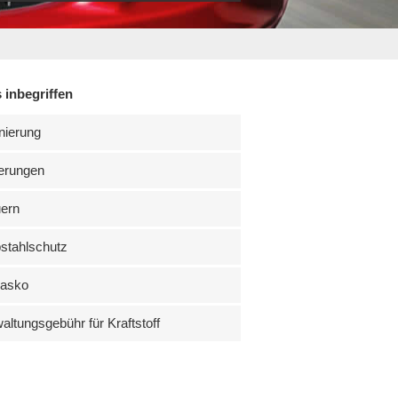
 inbegriffen
nierung
erungen
uern
stahlschutz
kasko
altungsgebühr für Kraftstoff