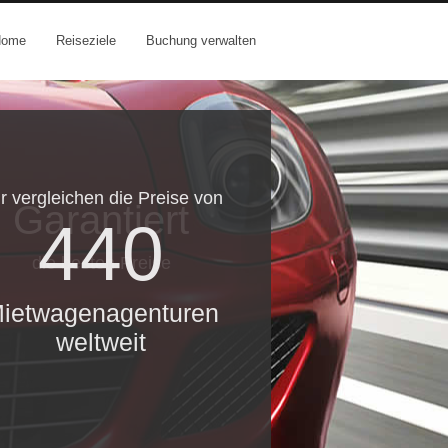
Home
Reiseziele
Buchung verwalten
r vergleichen die Preise von
Garantiert
440
die besten Preise
ietwagenagenturen
weltweit