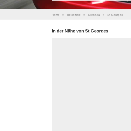
Home
»
Reiseziele
»
Grenada
»
St Georges
In der Nähe von St Georges