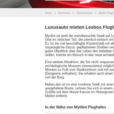
Home
»
Reiseziele
»
Griechenland
»
Mytilini Flug
Luxusauto mieten Lesbos Flug
Mytilini ist wohl die meistbesuchte Stadt auf L
Orte im östlichen Teil, der ziemlich einfach mit
Es ist ein viel beschäftigter Küstenstadt mit 
ursprüngliche Ouzo), gepflasterten Straßen u
guten Überblick über das Leben des beliebte
wollen, könnte ein Besuch in das neue archäo
Eine weitere Attraktion, die Sie nicht verpasse
archäologische Museum interessieren) möglicher
Minuten zu Fuß vom Stadtzentrum und mit nur 
(Dungeons enthalten). Sie erhalten auch einen t
von der Burg.
Neben den ist es eine moderne Stadt mit eine
ausgefallene Boote. Lehnen Sie sich in einem
Schiffe mit dem Mount Karvori im Hintergrund 
Meilen entfernt.
In der Nähe von Mytilini Flughafen