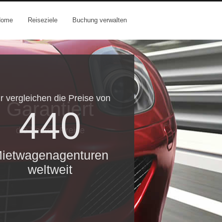
Home
Reiseziele
Buchung verwalten
r vergleichen die Preise von
Garantiert
440
die besten Preise
ietwagenagenturen
weltweit