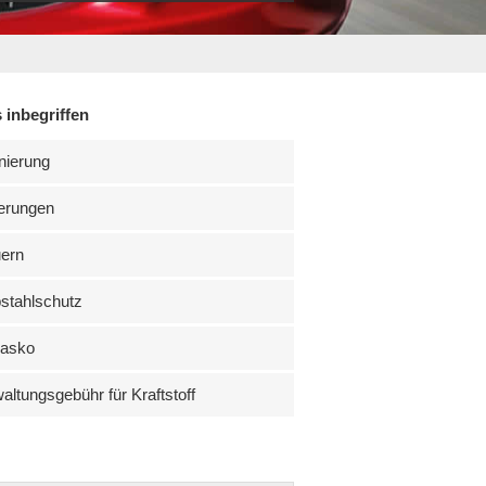
 inbegriffen
nierung
erungen
uern
stahlschutz
kasko
altungsgebühr für Kraftstoff