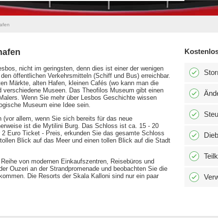
hafen
hafen
Kostenlos
esbos, nicht im geringsten, denn dies ist einer der wenigen
Stor
 den öffentlichen Verkehrsmitteln (Schiff und Bus) erreichbar.
alten Märkte, alten Hafen, kleinen Cafés (wo kann man die
nd verschiedene Museen. Das Theofilos Museum gibt einen
Änd
n Malers. Wenn Sie mehr über Lesbos Geschichte wissen
logische Museum eine Idee sein.
Ste
n (vor allem, wenn Sie sich bereits für das neue
weise ist die Mytilini Burg. Das Schloss ist ca. 15 - 20
2 Euro Ticket - Preis, erkunden Sie das gesamte Schloss
Dieb
ollen Blick auf das Meer und einen tollen Blick auf die Stadt
Teil
r Reihe von modernen Einkaufszentren, Reisebüros und
 der Ouzeri an der Strandpromenade und beobachten Sie die
kommen. Die Resorts der Skala Kalloni sind nur ein paar
Verw