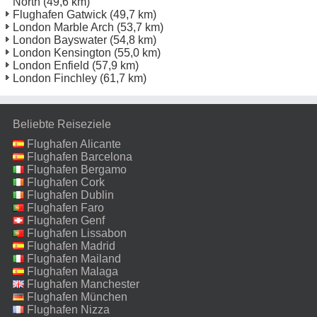
North
(49,6 km)
Flughafen Gatwick
(49,7 km)
London Marble Arch
(53,7 km)
London Bayswater
(54,8 km)
London Kensington
(55,0 km)
London Enfield
(57,9 km)
London Finchley
(61,7 km)
Beliebte Reiseziele
Flughafen Alicante
Flughafen Barcelona
Flughafen Bergamo
Flughafen Cork
Flughafen Dublin
Flughafen Faro
Flughafen Genf
Flughafen Lissabon
Flughafen Madrid
Flughafen Mailand
Malpensa
Flughafen Malaga
Flughafen Manchester
Flughafen München
Flughafen Nizza