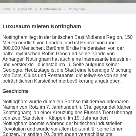
Home
»
Reiseziele
»
Großbritannien
»
Nottingham
Luxusauto mieten Nottingham
Nottingham liegt in der britischen East Midlands Region, 150
Meilen nördlich von London, und ist Heimat von rund
300.000 Menschen. Berühmt für die Heldentaten von der
halb - mythischen Robin Hood und seine Bande von
Anhänger, Nottingham hat auch eine interessante Industrie -
und versteckte - buchstäblich - u Seite aufgrund seiner
Geologie. Heutzutage ist die Stadt eine lebendige Mischung
von Bars, Clubs und Restaurants, die teilweise von seiner
beträchtlichen Kursteilnehmerbevölkerung angetrieben.
Geschichte
Nottingham wurde durch ein Sachse mit dem wunderbaren
Namen von Rotz im 7. Jahrhundert n. Chr. gegründet (daher
Snottingham), an einer Kreuzung des Flusses Trent überragt
von zwei Sandstein - Klippen. Im 19. Jahrhundert
Nottingham boomte während der britischen industriellen
Revolution und wurde vor allem bekannt für seine feinen
Spitzen. Im späten 20. Jahrhundert vernachlässigte