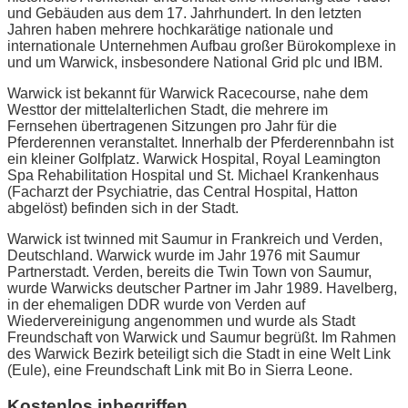
und Gebäuden aus dem 17. Jahrhundert. In den letzten
Jahren haben mehrere hochkarätige nationale und
internationale Unternehmen Aufbau großer Bürokomplexe in
und um Warwick, insbesondere National Grid plc und IBM.
Warwick ist bekannt für Warwick Racecourse, nahe dem
Westtor der mittelalterlichen Stadt, die mehrere im
Fernsehen übertragenen Sitzungen pro Jahr für die
Pferderennen veranstaltet. Innerhalb der Pferderennbahn ist
ein kleiner Golfplatz. Warwick Hospital, Royal Leamington
Spa Rehabilitation Hospital und St. Michael Krankenhaus
(Facharzt der Psychiatrie, das Central Hospital, Hatton
abgelöst) befinden sich in der Stadt.
Warwick ist twinned mit Saumur in Frankreich und Verden,
Deutschland. Warwick wurde im Jahr 1976 mit Saumur
Partnerstadt. Verden, bereits die Twin Town von Saumur,
wurde Warwicks deutscher Partner im Jahr 1989. Havelberg,
in der ehemaligen DDR wurde von Verden auf
Wiedervereinigung angenommen und wurde als Stadt
Freundschaft von Warwick und Saumur begrüßt. Im Rahmen
des Warwick Bezirk beteiligt sich die Stadt in eine Welt Link
(Eule), eine Freundschaft Link mit Bo in Sierra Leone.
Kostenlos inbegriffen