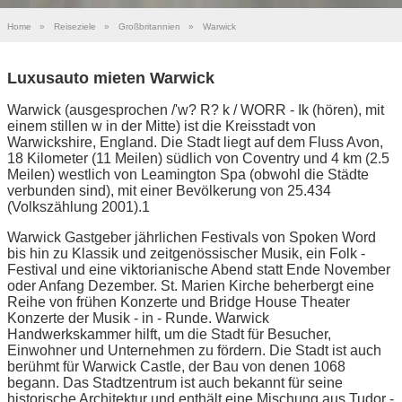
Home
»
Reiseziele
»
Großbritannien
»
Warwick
Luxusauto mieten Warwick
Warwick (ausgesprochen /'w? R? k / WORR - Ik (hören), mit
einem stillen w in der Mitte) ist die Kreisstadt von
Warwickshire, England. Die Stadt liegt auf dem Fluss Avon,
18 Kilometer (11 Meilen) südlich von Coventry und 4 km (2.5
Meilen) westlich von Leamington Spa (obwohl die Städte
verbunden sind), mit einer Bevölkerung von 25.434
(Volkszählung 2001).1
Warwick Gastgeber jährlichen Festivals von Spoken Word
bis hin zu Klassik und zeitgenössischer Musik, ein Folk -
Festival und eine viktorianische Abend statt Ende November
oder Anfang Dezember. St. Marien Kirche beherbergt eine
Reihe von frühen Konzerte und Bridge House Theater
Konzerte der Musik - in - Runde. Warwick
Handwerkskammer hilft, um die Stadt für Besucher,
Einwohner und Unternehmen zu fördern. Die Stadt ist auch
berühmt für Warwick Castle, der Bau von denen 1068
begann. Das Stadtzentrum ist auch bekannt für seine
historische Architektur und enthält eine Mischung aus Tudor -