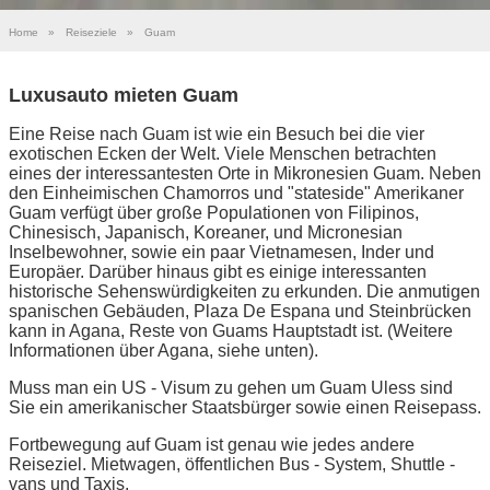
Home
»
Reiseziele
»
Guam
Luxusauto mieten Guam
Eine Reise nach Guam ist wie ein Besuch bei die vier
exotischen Ecken der Welt. Viele Menschen betrachten
eines der interessantesten Orte in Mikronesien Guam. Neben
den Einheimischen Chamorros und "stateside" Amerikaner
Guam verfügt über große Populationen von Filipinos,
Chinesisch, Japanisch, Koreaner, und Micronesian
Inselbewohner, sowie ein paar Vietnamesen, Inder und
Europäer. Darüber hinaus gibt es einige interessanten
historische Sehenswürdigkeiten zu erkunden. Die anmutigen
spanischen Gebäuden, Plaza De Espana und Steinbrücken
kann in Agana, Reste von Guams Hauptstadt ist. (Weitere
Informationen über Agana, siehe unten).
Muss man ein US - Visum zu gehen um Guam Uless sind
Sie ein amerikanischer Staatsbürger sowie einen Reisepass.
Fortbewegung auf Guam ist genau wie jedes andere
Reiseziel. Mietwagen, öffentlichen Bus - System, Shuttle -
vans und Taxis.