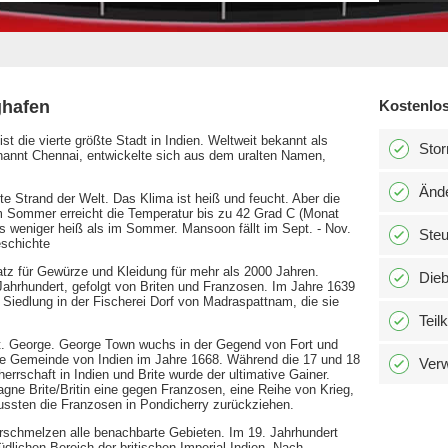
ghafen
Kostenlos
ist die vierte größte Stadt in Indien. Weltweit bekannt als
Stor
annt Chennai, entwickelte sich aus dem uralten Namen,
Änd
te Strand der Welt. Das Klima ist heiß und feucht. Aber die
m Sommer erreicht die Temperatur bis zu 42 Grad C (Monat
as weniger heiß als im Sommer. Mansoon fällt im Sept. - Nov.
Ste
eschichte
tz für Gewürze und Kleidung für mehr als 2000 Jahren.
Dieb
ahrhundert, gefolgt von Briten und Franzosen. Im Jahre 1639
 Siedlung in der Fischerei Dorf von Madraspattnam, die sie
Teil
. George. George Town wuchs in der Gegend von Fort und
ste Gemeinde von Indien im Jahre 1668. Während die 17 und 18
Verw
errschaft in Indien und Brite wurde der ultimative Gainer.
e Brite/Britin eine gegen Franzosen, eine Reihe von Krieg,
mussten die Franzosen in Pondicherry zurückziehen.
schmelzen alle benachbarte Gebieten. Im 19. Jahrhundert
dlichen Bereich der britischen Imperial Indien. Nach