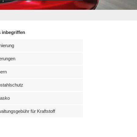
 inbegriffen
nierung
erungen
uern
stahlschutz
kasko
altungsgebühr für Kraftstoff