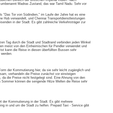
e umbenannt Madras Zustand, das war Tamil Nadu. Sehr vor
ls "Das Tor von Südindien," im Laufe der Jahre hat es eine
sche Hub verwandelt, und Chennai Transportdienstleistungen
isenden in der Stadt. Es gibt zahlreiche Verkehrsträger zur
zen Tag durch die Stadt und Stadtrand verbinden jeden Winkel
en meist von den Einheimischen für Pendler verwendet und
rist kann die Reise in diesen überfüllten Bussen sehr
 werden.
 Form der Kommutierung hier, da sie sehr leicht zugänglich und
tsam, verhandeln die Preise zunächst vor einsteigen
da die Preise nicht festgelegt sind. Eine Ahnung von den
Im Sommer können die sengende Hitze Wellen die Reise sehr
rt der Kommutierung in der Stadt. Es gibt mehrere
ing in und um die Stadt zu helfen. Prepaid Taxi - Service gibt