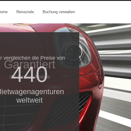
Home
Reiseziele
Buchung verwalten
r vergleichen die Preise von
Garantiert
440
die besten Preise
ietwagenagenturen
weltweit