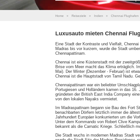
Home
»
Reiseziele
»
Indien
»
Chennai Flughafen
Luxusauto mieten Chennai Flu
Eine Stadt der Kontraste und Vielfalt, Chennai 
Madras bis vor kurzem, wurde die Stadt umben
Chennapattinam.
Chennai ist eine Küstenstadt mit der zweitgröß
Brise vom Meer macht das Klima erträglich. I
Mai). Der Winter (Dezember - Februar) ist etw
Chennai ist die Hauptstadt von Tamil Nadu. G
Chennaipattinam war ein beliebter Umschlagpla
Portugiesen und Holländern kamen in das 16. J
gründeten der British East India Company eine
von den lokalen Nayaks vermietet.
Im Madraspattnam begann sie Bau des Fort St
benachbarten Dörfern letztlich immer die älte
Jahrhundert Europäer konkurrierten um die Vorh
Unter dem Kommando von Robert Clive Kampagn
bekannt als die Carnatic Kriege. Schließlich 
Die Stadt wuchs in modernen Madras Stadt ver
wurde die Stadt Sitz der Madras Presidency, sü