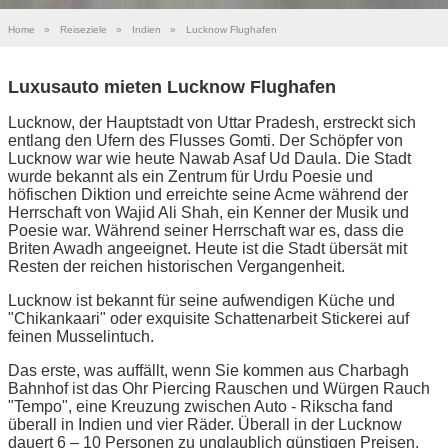
Home
»
Reiseziele
»
Indien
»
Lucknow Flughafen
Luxusauto mieten Lucknow Flughafen
Lucknow, der Hauptstadt von Uttar Pradesh, erstreckt sich
entlang den Ufern des Flusses Gomti. Der Schöpfer von
Lucknow war wie heute Nawab Asaf Ud Daula. Die Stadt
wurde bekannt als ein Zentrum für Urdu Poesie und
höfischen Diktion und erreichte seine Acme während der
Herrschaft von Wajid Ali Shah, ein Kenner der Musik und
Poesie war. Während seiner Herrschaft war es, dass die
Briten Awadh angeeignet. Heute ist die Stadt übersät mit
Resten der reichen historischen Vergangenheit.
Lucknow ist bekannt für seine aufwendigen Küche und
"Chikankaari" oder exquisite Schattenarbeit Stickerei auf
feinen Musselintuch.
Das erste, was auffällt, wenn Sie kommen aus Charbagh
Bahnhof ist das Ohr Piercing Rauschen und Würgen Rauch
"Tempo", eine Kreuzung zwischen Auto - Rikscha fand
überall in Indien und vier Räder. Überall in der Lucknow
dauert 6 – 10 Personen zu unglaublich günstigen Preisen.