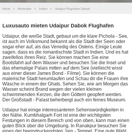
Home
»
Reiseziele
»
Indien
»
Udaipur Flughafen Dabok
Luxusauto mieten Udaipur Dabok Flughafen
Udaipur, die weiße Stadt, gebaut um die klare Pichola - See,
ist auch im Volksmund bekannt als die Stadt der Seen oder
sogar eher auf, als das Venedig des Ostens. Einige Leute
sagen, dass es die romantischste Stadt in Indien. Und es hat
zweifellos ihren Reiz. Sie können machen Sie eine
Bootsfahrt auf dem Wasser und besuchen Sie die Insel und
das ehemalige Palais mitten auf dem See (vielleicht wisst
aus einer dieser James Bond - Filme). Sie können die
malerische Stadt herumlaufen und Schau dir die Frauen ihre
Wäsche in einem der Ghats. Sehen Sie, wie am Morgen das
Wasser scheint Brand wegen der vielen kleinen
schwimmenden Kerzen, die den Göttern geopfert werden.
Der Großstadt - Palast beherbergt auch ein feines Museum.
Udaipur hat einige interessanteren Sehenswürdigkeiten in
der Nähe. Kumbhalgarh Fort ist eine der wichtigsten
Festungen in diesem Bereich und von oben, kann man einen
guten Blick über die Umgebung. In Ranakpur besuchen Sie
eines der beeindruckendsten Jain - Tempel. Eine gute Wahl