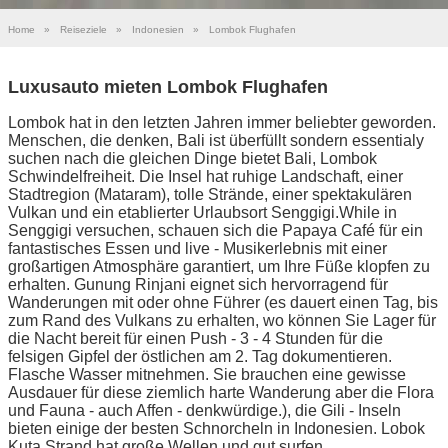
Home
»
Reiseziele
»
Indonesien
»
Lombok Flughafen
Luxusauto mieten Lombok Flughafen
Lombok hat in den letzten Jahren immer beliebter geworden.
Menschen, die denken, Bali ist überfüllt sondern essentialy
suchen nach die gleichen Dinge bietet Bali, Lombok
Schwindelfreiheit. Die Insel hat ruhige Landschaft, einer
Stadtregion (Mataram), tolle Strände, einer spektakulären
Vulkan und ein etablierter Urlaubsort Senggigi.While in
Senggigi versuchen, schauen sich die Papaya Café für ein
fantastisches Essen und live - Musikerlebnis mit einer
großartigen Atmosphäre garantiert, um Ihre Füße klopfen zu
erhalten. Gunung Rinjani eignet sich hervorragend für
Wanderungen mit oder ohne Führer (es dauert einen Tag, bis
zum Rand des Vulkans zu erhalten, wo können Sie Lager für
die Nacht bereit für einen Push - 3 - 4 Stunden für die
felsigen Gipfel der östlichen am 2. Tag dokumentieren.
Flasche Wasser mitnehmen. Sie brauchen eine gewisse
Ausdauer für diese ziemlich harte Wanderung aber die Flora
und Fauna - auch Affen - denkwürdige.), die Gili - Inseln
bieten einige der besten Schnorcheln in Indonesien. Lobok
Kuta Strand hat große Wellen und gut surfen.