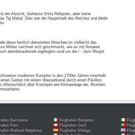
it der Absicht, Gehäuse Shi'ia Reliquien, aber seine
 das Taj Mahal. Dies war die Hauptstadt des Reiches und bleibt
itu
 diese herrlich dekorierten Moschee ist vielleicht das
m Winter zeichnet sich geschmückt, wie es mit floriated
 auch atemberaubende eigelegten rund um die i - Jami Masjid
gleichsweise modernen Komplex in den 1700er Jahren innerhalb
 einen Garten mit einem Wasserkanal durch einen Pavillon
e offensichtlich älter Konzepte wie Klimaanlage als. Brunnen
Atmosphären.
hafen Barcelona
Flughafen Bergamo
Flug
hafen Faro
Flughafen Genf
Flug
hafen Mailand Malpensa
Flughafen Malaga
Flug