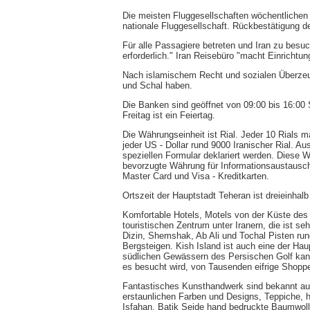
Die meisten Fluggesellschaften wöchentlichen L
nationale Fluggesellschaft. Rückbestätigung d
Für alle Passagiere betreten und Iran zu besuc
erforderlich." Iran Reisebüro "macht Einrichtun
Nach islamischem Recht und sozialen Überzeu
und Schal haben.
Die Banken sind geöffnet von 09:00 bis 16:00
Freitag ist ein Feiertag.
Die Währungseinheit ist Rial. Jeder 10 Rials 
jeder US - Dollar rund 9000 Iranischer Rial. A
speziellen Formular deklariert werden. Diese W
bevorzugte Währung für Informationsaustausch
Master Card und Visa - Kreditkarten.
Ortszeit der Hauptstadt Teheran ist dreieinha
Komfortable Hotels, Motels von der Küste des 
touristischen Zentrum unter Iranern, die ist se
Dizin, Shemshak, Ab Ali und Tochal Pisten ru
Bergsteigen. Kish Island ist auch eine der Hau
südlichen Gewässern des Persischen Golf kann
es besucht wird, von Tausenden eifrige Shoppe
Fantastisches Kunsthandwerk sind bekannt au
erstaunlichen Farben und Designs, Teppiche, h
Isfahan, Batik Seide hand bedruckte Baumwoll