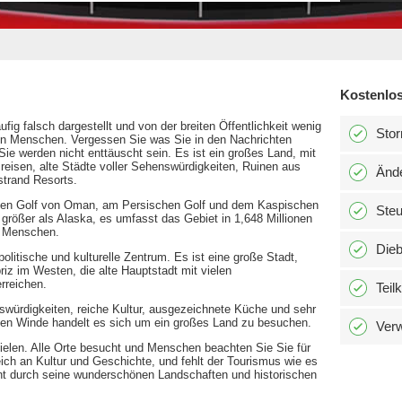
Kostenlos
äufig falsch dargestellt und von der breiten Öffentlichkeit wenig
Stor
hen Menschen. Vergessen Sie was Sie in den Nachrichten
ie werden nicht enttäuscht sein. Es ist ein großes Land, mit
u reisen, alte Städte voller Sehenswürdigkeiten, Ruinen aus
Änd
trand Resorts.
n den Golf von Oman, am Persischen Golf und dem Kaspischen
Ste
rößer als Alaska, es umfasst das Gebiet in 1,648 Millionen
6 Menschen.
Dieb
olitische und kulturelle Zentrum. Es ist eine große Stadt,
iz im Westen, die alte Hauptstadt mit vielen
rreichen.
Teil
nswürdigkeiten, reiche Kultur, ausgezeichnete Küche und sehr
chen Winde handelt es sich um ein großes Land zu besuchen.
Verw
zielen. Alle Orte besucht und Menschen beachten Sie Sie für
reich an Kultur und Geschichte, und fehlt der Tourismus wie es
unt durch seine wunderschönen Landschaften und historischen