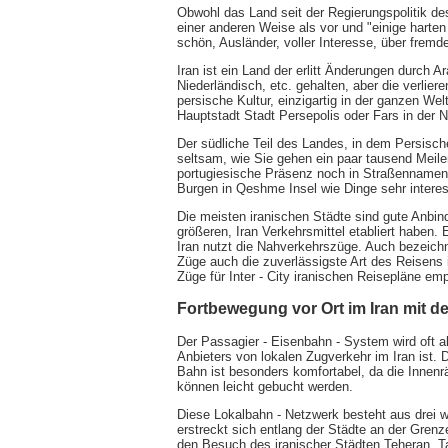
Obwohl das Land seit der Regierungspolitik de
einer anderen Weise als vor und "einige harte
schön, Ausländer, voller Interesse, über frem
Iran ist ein Land der erlitt Änderungen durch 
Niederländisch, etc. gehalten, aber die verlie
persische Kultur, einzigartig in der ganzen We
Hauptstadt Stadt Persepolis oder Fars in der 
Der südliche Teil des Landes, in dem Persische
seltsam, wie Sie gehen ein paar tausend Meil
portugiesische Präsenz noch in Straßennamen,
Burgen in Qeshme Insel wie Dinge sehr intere
Die meisten iranischen Städte sind gute Anbind
größeren, Iran Verkehrsmittel etabliert haben.
Iran nutzt die Nahverkehrszüge. Auch bezeichne
Züge auch die zuverlässigste Art des Reisens 
Züge für Inter - City iranischen Reisepläne em
Fortbewegung vor Ort im Iran mit d
Der Passagier - Eisenbahn - System wird oft 
Anbieters von lokalen Zugverkehr im Iran ist.
Bahn ist besonders komfortabel, da die Innenr
können leicht gebucht werden.
Diese Lokalbahn - Netzwerk besteht aus drei wi
erstreckt sich entlang der Städte an der Grenz
den Besuch des iranischer Städten Teheran, Ta