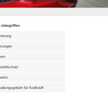
 inbegriffen
nierung
erungen
uern
stahlschutz
kasko
altungsgebühr für Kraftstoff