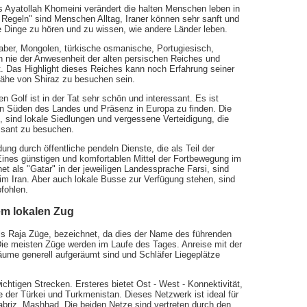
s Ayatollah Khomeini verändert die halten Menschen leben in
n Regeln" sind Menschen Alltag, Iraner können sehr sanft und
de Dinge zu hören und zu wissen, wie andere Länder leben.
Araber, Mongolen, türkische osmanische, Portugiesisch,
ren nie der Anwesenheit der alten persischen Reiches und
lt. Das Highlight dieses Reiches kann noch Erfahrung seiner
Nähe von Shiraz zu besuchen sein.
n Golf ist in der Tat sehr schön und interessant. Es ist
en Süden des Landes und Präsenz in Europa zu finden. Die
 sind lokale Siedlungen und vergessene Verteidigung, die
ssant zu besuchen.
ung durch öffentliche pendeln Dienste, die als Teil der
 Eines günstigen und komfortablen Mittel der Fortbewegung im
t als "Gatar" in der jeweiligen Landessprache Farsi, sind
im Iran. Aber auch lokale Busse zur Verfügung stehen, sind
pfohlen.
em lokalen Zug
als Raja Züge, bezeichnet, da dies der Name des führenden
 Die meisten Züge werden im Laufe des Tages. Anreise mit der
äume generell aufgeräumt sind und Schläfer Liegeplätze
chtigen Strecken. Ersteres bietet Ost - West - Konnektivität,
e der Türkei und Turkmenistan. Dieses Netzwerk ist ideal für
briz, Mashhad. Die beiden Netze sind vertreten durch den