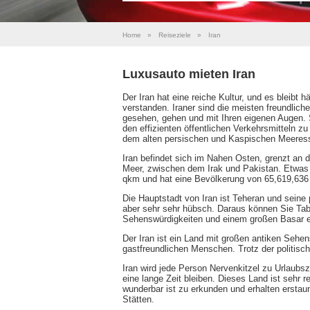
Home
»
Reiseziele
»
Iran
Luxusauto mieten Iran
Der Iran hat eine reiche Kultur, und es bleibt h
verstanden. Iraner sind die meisten freundlic
gesehen, gehen und mit Ihren eigenen Augen. S
den effizienten öffentlichen Verkehrsmitteln z
dem alten persischen und Kaspischen Meeress
Iran befindet sich im Nahen Osten, grenzt a
Meer, zwischen dem Irak und Pakistan. Etwas g
qkm und hat eine Bevölkerung von 65,619,63
Die Hauptstadt von Iran ist Teheran und seine p
aber sehr sehr hübsch. Daraus können Sie Tabr
Sehenswürdigkeiten und einem großen Basar e
Der Iran ist ein Land mit großen antiken Sehe
gastfreundlichen Menschen. Trotz der politis
Iran wird jede Person Nervenkitzel zu Urlaubs
eine lange Zeit bleiben. Dieses Land ist sehr 
wunderbar ist zu erkunden und erhalten ersta
Stätten.