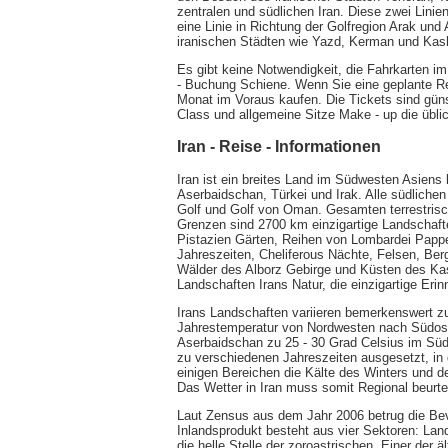
zentralen und südlichen Iran. Diese zwei Linie
eine Linie in Richtung der Golfregion Arak und
iranischen Städten wie Yazd, Kerman und Kas
Es gibt keine Notwendigkeit, die Fahrkarten im
- Buchung Schiene. Wenn Sie eine geplante Re
Monat im Voraus kaufen. Die Tickets sind günst
Class und allgemeine Sitze Make - up die übli
Iran - Reise - Informationen
Iran ist ein breites Land im Südwesten Asien
Aserbaidschan, Türkei und Irak. Alle südlich
Golf und Golf von Oman. Gesamten terrestris
Grenzen sind 2700 km einzigartige Landschaft
Pistazien Gärten, Reihen von Lombardei Papp
Jahreszeiten, Cheliferous Nächte, Felsen, Ber
Wälder des Alborz Gebirge und Küsten des Ka
Landschaften Irans Natur, die einzigartige Eri
Irans Landschaften variieren bemerkenswert zu
Jahrestemperatur von Nordwesten nach Südos
Aserbaidschan zu 25 - 30 Grad Celsius im Süde
zu verschiedenen Jahreszeiten ausgesetzt, in 
einigen Bereichen die Kälte des Winters und
Das Wetter in Iran muss somit Regional beurte
Laut Zensus aus dem Jahr 2006 betrug die Bevö
Inlandsprodukt besteht aus vier Sektoren: Landw
die helle Stelle der zoroastrischen. Einer der