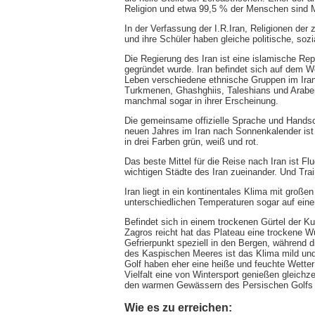
Religion und etwa 99,5 % der Menschen sind 
In der Verfassung der I.R.Iran, Religionen der z
und ihre Schüler haben gleiche politische, soz
Die Regierung des Iran ist eine islamische Rep
gegründet wurde. Iran befindet sich auf dem We
Leben verschiedene ethnische Gruppen im Iran 
Turkmenen, Ghashghiis, Taleshians und Araber.
manchmal sogar in ihrer Erscheinung.
Die gemeinsame offizielle Sprache und Handschr
neuen Jahres im Iran nach Sonnenkalender ist di
in drei Farben grün, weiß und rot.
Das beste Mittel für die Reise nach Iran ist F
wichtigen Städte des Iran zueinander. Und Trai
Iran liegt in ein kontinentales Klima mit großen
unterschiedlichen Temperaturen sogar auf ein
Befindet sich in einem trockenen Gürtel der K
Zagros reicht hat das Plateau eine trockene Wü
Gefrierpunkt speziell in den Bergen, während 
des Kaspischen Meeres ist das Klima mild und
Golf haben eher eine heiße und feuchte Wette
Vielfalt eine von Wintersport genießen gleichze
den warmen Gewässern des Persischen Golfs
Wie es zu erreichen: