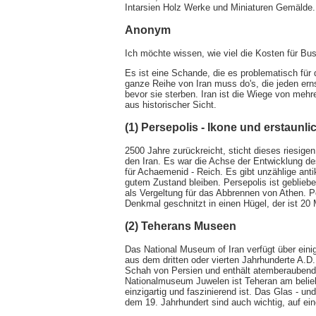
Intarsien Holz Werke und Miniaturen Gemälde.
Anonym
Ich möchte wissen, wie viel die Kosten für Busf
Es ist eine Schande, die es problematisch für
ganze Reihe von Iran muss do's, die jeden erns
bevor sie sterben. Iran ist die Wiege von mehr
aus historischer Sicht.
(1) Persepolis - Ikone und erstaunli
2500 Jahre zurückreicht, sticht dieses riesige
den Iran. Es war die Achse der Entwicklung de
für Achaemenid - Reich. Es gibt unzählige anti
gutem Zustand bleiben. Persepolis ist geblieb
als Vergeltung für das Abbrennen von Athen. P
Denkmal geschnitzt in einen Hügel, der ist 20
(2) Teherans Museen
Das National Museum of Iran verfügt über ein
aus dem dritten oder vierten Jahrhunderte A.D
Schah von Persien und enthält atemberaubend
Nationalmuseum Juwelen ist Teheran am belieb
einzigartig und faszinierend ist. Das Glas - 
dem 19. Jahrhundert sind auch wichtig, auf e