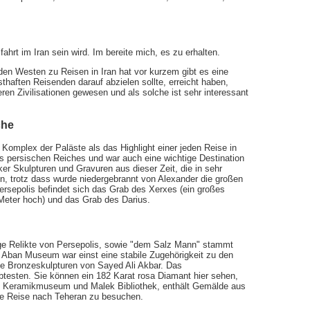
ahrt im Iran sein wird. Im bereite mich, es zu erhalten.
 den Westen zu Reisen in Iran hat vor kurzem gibt es eine
thaften Reisenden darauf abzielen sollte, erreicht haben,
eren Zivilisationen gewesen und als solche ist sehr interessant
che
n Komplex der Paläste als das Highlight einer jeden Reise in
s persischen Reiches und war auch eine wichtige Destination
ker Skulpturen und Gravuren aus dieser Zeit, die in sehr
en, trotz dass wurde niedergebrannt von Alexander die großen
ersepolis befindet sich das Grab des Xerxes (ein großes
 Meter hoch) und das Grab des Darius.
ige Relikte von Persepolis, sowie "dem Salz Mann" stammt
. Aban Museum war einst eine stabile Zugehörigkeit zu den
e Bronzeskulpturen von Sayed Ali Akbar. Das
testen. Sie können ein 182 Karat rosa Diamant hier sehen,
und Keramikmuseum und Malek Bibliothek, enthält Gemälde aus
ine Reise nach Teheran zu besuchen.