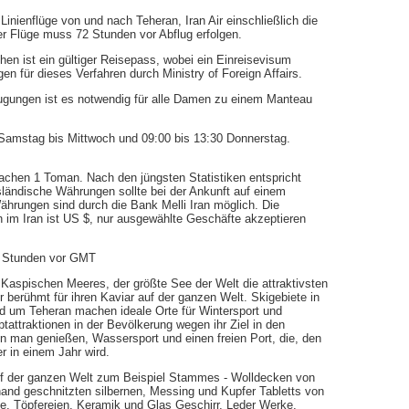
inienflüge von und nach Teheran, Iran Air einschließlich die
er Flüge muss 72 Stunden vor Abflug erfolgen.
hen ist ein gültiger Reisepass, wobei ein Einreisevisum
gen für dieses Verfahren durch Ministry of Foreign Affairs.
gungen ist es notwendig für alle Damen zu einem Manteau
 Samstag bis Mittwoch und 09:00 bis 13:30 Donnerstag.
machen 1 Toman. Nach den jüngsten Statistiken entspricht
usländische Währungen sollte bei der Ankunft auf einem
ährungen sind durch die Bank Melli Iran möglich. Die
 im Iran ist US $, nur ausgewählte Geschäfte akzeptieren
lb Stunden vor GMT
Kaspischen Meeres, der größte See der Welt die attraktivsten
hr berühmt für ihren Kaviar auf der ganzen Welt. Skigebiete in
nd um Teheran machen ideale Orte für Wintersport und
ptattraktionen in der Bevölkerung wegen ihr Ziel in den
 man genießen, Wassersport und einen freien Port, die, den
r in einem Jahr wird.
f der ganzen Welt zum Beispiel Stammes - Wolldecken von
and geschnitzten silbernen, Messing und Kupfer Tabletts von
e. Töpfereien, Keramik und Glas Geschirr, Leder Werke,