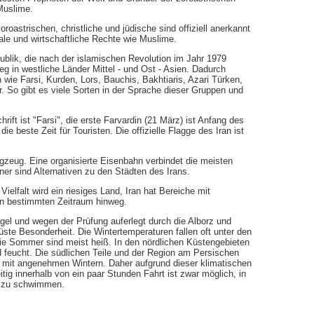
Muslime.
oroastrischen, christliche und jüdische sind offiziell anerkannt
iale und wirtschaftliche Rechte wie Muslime.
ublik, die nach der islamischen Revolution im Jahr 1979
g in westliche Länder Mittel - und Ost - Asien. Dadurch
wie Farsi, Kurden, Lors, Bauchis, Bakhtiaris, Azari Türken,
 So gibt es viele Sorten in der Sprache dieser Gruppen und
ift ist "Farsi", die erste Farvardin (21 März) ist Anfang des
e beste Zeit für Touristen. Die offizielle Flagge des Iran ist
lugzeug. Eine organisierte Eisenbahn verbindet die meisten
ner sind Alternativen zu den Städten des Irans.
 Vielfalt wird ein riesiges Land, Iran hat Bereiche mit
en bestimmten Zeitraum hinweg.
ugel und wegen der Prüfung auferlegt durch die Alborz und
ste Besonderheit. Die Wintertemperaturen fallen oft unter den
die Sommer sind meist heiß. In den nördlichen Küstengebieten
 feucht. Die südlichen Teile und der Region am Persischen
r mit angenehmen Wintern. Daher aufgrund dieser klimatischen
itig innerhalb von ein paar Stunden Fahrt ist zwar möglich, in
 zu schwimmen.