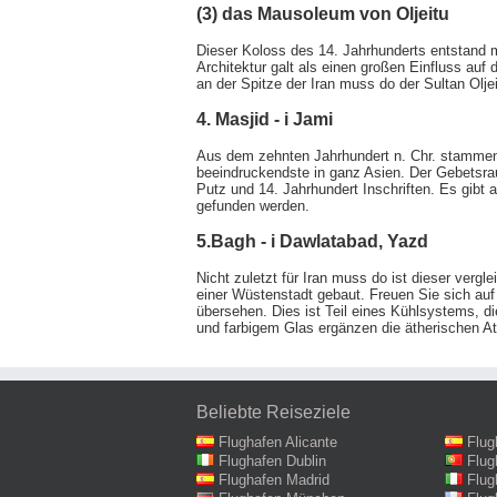
(3) das Mausoleum von Oljeitu
Dieser Koloss des 14. Jahrhunderts entstand m
Architektur galt als einen großen Einfluss auf
an der Spitze der Iran muss do der Sultan Olje
4. Masjid - i Jami
Aus dem zehnten Jahrhundert n. Chr. stammende
beeindruckendste in ganz Asien. Der Gebetsrau
Putz und 14. Jahrhundert Inschriften. Es gibt
gefunden werden.
5.Bagh - i Dawlatabad, Yazd
Nicht zuletzt für Iran muss do ist dieser ver
einer Wüstenstadt gebaut. Freuen Sie sich auf
übersehen. Dies ist Teil eines Kühlsystems, di
und farbigem Glas ergänzen die ätherischen 
Beliebte Reiseziele
Flughafen Alicante
Flug
Flughafen Dublin
Flug
Flughafen Madrid
Flug