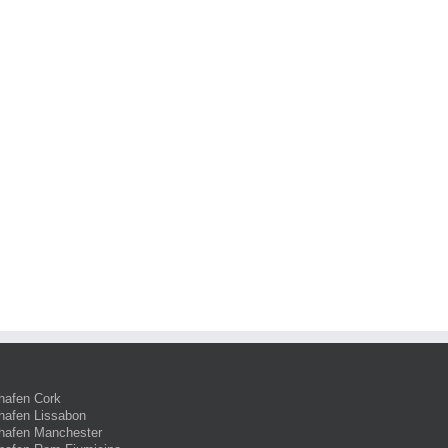
hafen Cork
hafen Lissabon
hafen Manchester