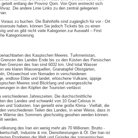
n geteilt entlang der Provinz Qom. Von Qom erstreckt sich
 Ahvaz. Die andere Linie Links zu den zentral gelegenen
han.
 Voraus zu buchen. Die Bahnhöfe sind zugänglich für vor - Ort
iseroute haben, können Sie jedoch Tickets bis zu einen
ig und es gibt nicht viele Kategorien zur Auswahl – First
che Kategorisierung.
s benachbarten des Kaspischen Meeres. Turkmenistan,
en Grenzen des Landes Ende bis zu den Küsten des Persischen
chen Grenzen des Iran sind 6032 km. Und total Wasser
en wie klaren Wasserquellen, Granatapfel Obstgärten,
eln, Ortswechsel von Nomaden in verschiedenen
ge, endlose Ebbe und landet, erloschene Vulkane, üppige
spischen Meeres sind Blickfang und unvergessliche
nnerungen in den Köpfen der Touristen verlässt.
 verschiedenen Jahreszeiten. Die durchschnittliche
ten des Landes und schwankt von 10 Grad Celsius in
n und Südosten. Iran genießt eine große Klima - Vielfalt, die
den verschiedenen Teilen des Landes, in einer Weise, dass in
 der Wärme des Sommers gleichzeitig gesehen werden können.
ilt werden.
lkerung des Iran ein wenig mehr als 70 Millionen. Brutto -
irtschaft, Industrie & mir, Dienstleistungen & Öl. Der Iran ist
 ältesten Propheten der Welt und Gründer der zoroastrischen