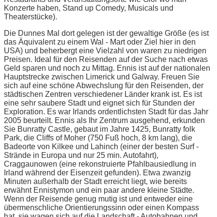
Konzerte haben, Stand up Comedy, Musicals und
Theaterstücke).
Die Dunnes Mal dort gelegen ist der gewaltige Größe (es ist
das Äquivalent zu einem Wal - Mart oder Ziel hier in den
USA) und beherbergt eine Vielzahl von waren zu niedrigen
Preisen. Ideal für den Reisenden auf der Suche nach etwas
Geld sparen und noch zu Mittag. Ennis ist auf der nationalen
Hauptstrecke zwischen Limerick und Galway. Freuen Sie
sich auf eine schöne Abwechslung für den Reisenden, der
städtischen Zentren verschiedener Länder krank ist. Es ist
eine sehr saubere Stadt und eignet sich für Stunden der
Exploration. Es war Irlands ordentlichsten Stadt für das Jahr
2005 beurteilt. Ennis als Ihr Zentrum ausgehend, erkunden
Sie Bunratty Castle, gebaut im Jahre 1425, Bunratty folk
Park, die Cliffs of Moher (750 Fuß hoch, 8 km lang), die
Badeorte von Kilkee und Lahinch (einer der besten Surf -
Strände in Europa und nur 25 min. Autofahrt),
Craggaunowen (eine rekonstruierte Pfahlbausiedlung in
Irland während der Eisenzeit gefunden). Etwa zwanzig
Minuten außerhalb der Stadt erreicht liegt, wie bereits
erwähnt Ennistymon und ein paar andere kleine Städte.
Wenn der Reisende genug mutig ist und entweder eine
übermenschliche Orientierungssinn oder einen Kompass
hat, sie wagen sich auf die Landschaft - Autobahnen und