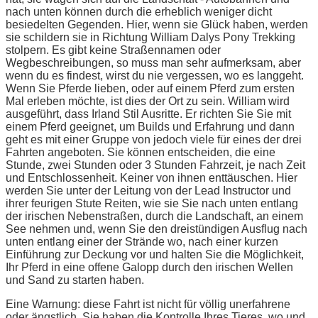
nach unten können durch die erheblich weniger dicht
besiedelten Gegenden. Hier, wenn sie Glück haben, werden
sie schildern sie in Richtung William Dalys Pony Trekking
stolpern. Es gibt keine Straßennamen oder
Wegbeschreibungen, so muss man sehr aufmerksam, aber
wenn du es findest, wirst du nie vergessen, wo es langgeht.
Wenn Sie Pferde lieben, oder auf einem Pferd zum ersten
Mal erleben möchte, ist dies der Ort zu sein. William wird
ausgeführt, dass Irland Stil Ausritte. Er richten Sie Sie mit
einem Pferd geeignet, um Builds und Erfahrung und dann
geht es mit einer Gruppe von jedoch viele für eines der drei
Fahrten angeboten. Sie können entscheiden, die eine
Stunde, zwei Stunden oder 3 Stunden Fahrzeit, je nach Zeit
und Entschlossenheit. Keiner von ihnen enttäuschen. Hier
werden Sie unter der Leitung von der Lead Instructor und
ihrer feurigen Stute Reiten, wie sie Sie nach unten entlang
der irischen Nebenstraßen, durch die Landschaft, an einem
See nehmen und, wenn Sie den dreistündigen Ausflug nach
unten entlang einer der Strände wo, nach einer kurzen
Einführung zur Deckung vor und halten Sie die Möglichkeit,
Ihr Pferd in eine offene Galopp durch den irischen Wellen
und Sand zu starten haben.
Eine Warnung: diese Fahrt ist nicht für völlig unerfahrene
oder ängstlich. Sie haben die Kontrolle Ihres Tieres, wo und