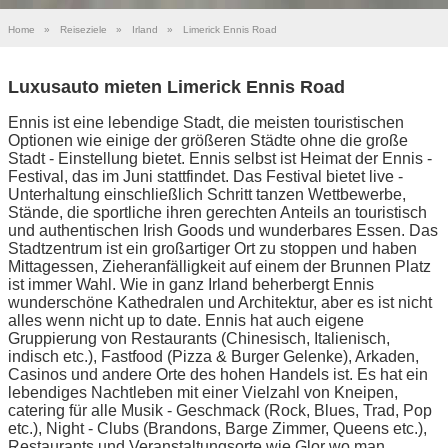
Home
»
Reiseziele
»
Irland
»
Limerick Ennis Road
Luxusauto mieten Limerick Ennis Road
Ennis ist eine lebendige Stadt, die meisten touristischen
Optionen wie einige der größeren Städte ohne die große
Stadt - Einstellung bietet. Ennis selbst ist Heimat der Ennis -
Festival, das im Juni stattfindet. Das Festival bietet live -
Unterhaltung einschließlich Schritt tanzen Wettbewerbe,
Stände, die sportliche ihren gerechten Anteils an touristisch
und authentischen Irish Goods und wunderbares Essen. Das
Stadtzentrum ist ein großartiger Ort zu stoppen und haben
Mittagessen, Zieheranfälligkeit auf einem der Brunnen Platz
ist immer Wahl. Wie in ganz Irland beherbergt Ennis
wunderschöne Kathedralen und Architektur, aber es ist nicht
alles wenn nicht up to date. Ennis hat auch eigene
Gruppierung von Restaurants (Chinesisch, Italienisch,
indisch etc.), Fastfood (Pizza & Burger Gelenke), Arkaden,
Casinos und andere Orte des hohen Handels ist. Es hat ein
lebendiges Nachtleben mit einer Vielzahl von Kneipen,
catering für alle Musik - Geschmack (Rock, Blues, Trad, Pop
etc.), Night - Clubs (Brandons, Barge Zimmer, Queens etc.),
Restaurants und Veranstaltungsorte wie Glor wo man