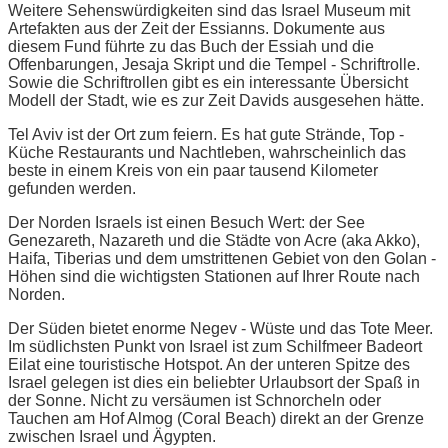
Weitere Sehenswürdigkeiten sind das Israel Museum mit
Artefakten aus der Zeit der Essianns. Dokumente aus
diesem Fund führte zu das Buch der Essiah und die
Offenbarungen, Jesaja Skript und die Tempel - Schriftrolle.
Sowie die Schriftrollen gibt es ein interessante Übersicht
Modell der Stadt, wie es zur Zeit Davids ausgesehen hätte.
Tel Aviv ist der Ort zum feiern. Es hat gute Strände, Top -
Küche Restaurants und Nachtleben, wahrscheinlich das
beste in einem Kreis von ein paar tausend Kilometer
gefunden werden.
Der Norden Israels ist einen Besuch Wert: der See
Genezareth, Nazareth und die Städte von Acre (aka Akko),
Haifa, Tiberias und dem umstrittenen Gebiet von den Golan -
Höhen sind die wichtigsten Stationen auf Ihrer Route nach
Norden.
Der Süden bietet enorme Negev - Wüste und das Tote Meer.
Im südlichsten Punkt von Israel ist zum Schilfmeer Badeort
Eilat eine touristische Hotspot. An der unteren Spitze des
Israel gelegen ist dies ein beliebter Urlaubsort der Spaß in
der Sonne. Nicht zu versäumen ist Schnorcheln oder
Tauchen am Hof Almog (Coral Beach) direkt an der Grenze
zwischen Israel und Ägypten.