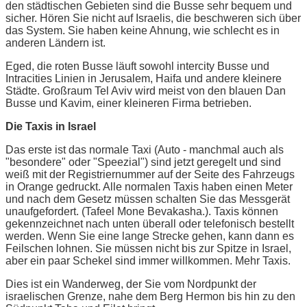
den städtischen Gebieten sind die Busse sehr bequem und
sicher. Hören Sie nicht auf Israelis, die beschweren sich über
das System. Sie haben keine Ahnung, wie schlecht es in
anderen Ländern ist.
Eged, die roten Busse läuft sowohl intercity Busse und
Intracities Linien in Jerusalem, Haifa und andere kleinere
Städte. Großraum Tel Aviv wird meist von den blauen Dan
Busse und Kavim, einer kleineren Firma betrieben.
Die Taxis in Israel
Das erste ist das normale Taxi (Auto - manchmal auch als
"besondere" oder "Speezial") sind jetzt geregelt und sind
weiß mit der Registriernummer auf der Seite des Fahrzeugs
in Orange gedruckt. Alle normalen Taxis haben einen Meter
und nach dem Gesetz müssen schalten Sie das Messgerät
unaufgefordert. (Tafeel Mone Bevakasha.). Taxis können
gekennzeichnet nach unten überall oder telefonisch bestellt
werden. Wenn Sie eine lange Strecke gehen, kann dann es
Feilschen lohnen. Sie müssen nicht bis zur Spitze in Israel,
aber ein paar Schekel sind immer willkommen. Mehr Taxis.
Dies ist ein Wanderweg, der Sie vom Nordpunkt der
israelischen Grenze, nahe dem Berg Hermon bis hin zu den