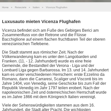
Home
»
Reiseziele
»
Italien
»
Vicenza Flughafen
Luxusauto mieten Vicenza Flughafen
Vicenza befindet sich am Fuße des Gebirges Berici am
Zusammenfluss von der Retrone und die Flüsse
Bacchiglione auf einem flachen fruchtbaren Teil der oberen
venezianischen Tiefebene.
Die Stadt stammt aus römischer Zeit. Nach der
Völkerwanderung kam es unter den Langobarden und
Franken. (11. - 12. Jahrhundert) wurde es eine freie
Gemeinde, die Bestandteil der Verona - Liga und der
Lombard Liga gegen Barbarossa. Im 13. und 14. Jahrhundert
kam es unter verschiedenen Herrschern: erste Ezzelino da
Romano, dann die Carraresi, Scaliger und Visconti bis im
Jahre 1404, von Venedig, seine Geschicke bis zum Fall der
Republik Venedig im Jahr 1797 teilen erobert. Nach der
napoleonischen Zeit und österreichischen Herrschaft wurde
es im Jahre 1866 mit dem Königreich Italien vereinigt.
Viele der Sehenswürdigkeiten stammen aus dem 16.
Jahrhundert, die Stadt alter Pracht. Die wichtigsten