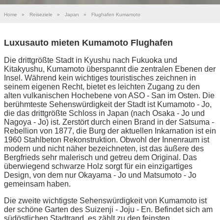
Home
»
Reiseziele
»
Japan
»
Flughafen Kumamoto
Luxusauto mieten Kumamoto Flughafen
Die drittgrößte Stadt in Kyushu nach Fukuoka und
Kitakyushu, Kumamoto überspannt die zentralen Ebenen der
Insel. Während kein wichtiges touristisches zeichnen in
seinem eigenen Recht, bietet es leichten Zugang zu den
alten vulkanischen Hochebene von ASO - San im Osten. Die
berühmteste Sehenswürdigkeit der Stadt ist Kumamoto - Jo,
die das drittgrößte Schloss in Japan (nach Osaka - Jo und
Nagoya - Jo) ist. Zerstört durch einen Brand in der Satsuma -
Rebellion von 1877, die Burg der aktuellen Inkarnation ist ein
1960 Stahlbeton Rekonstruktion. Obwohl der Innenraum ist
modern und nicht näher bezeichneten, ist das äußere des
Bergfrieds sehr malerisch und getreu dem Original. Das
überwiegend schwarze Holz sorgt für ein einzigartiges
Design, von dem nur Okayama - Jo und Matsumoto - Jo
gemeinsam haben.
Die zweite wichtigste Sehenswürdigkeit von Kumamoto ist
der schöne Garten des Suizenji - Joju - En. Befindet sich am
südöstlichen Stadtrand, es zählt zu den feinsten