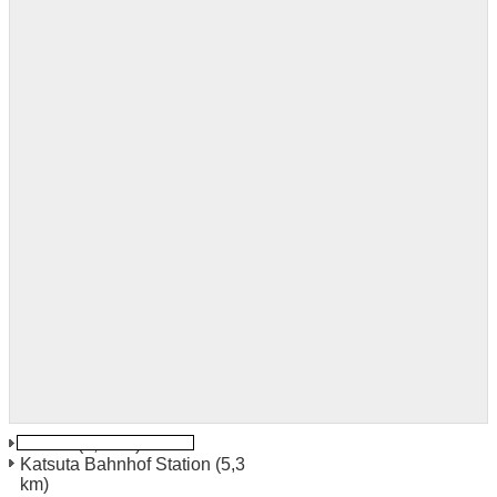
Ibaraki
(3,9 km)
Katsuta Bahnhof Station
(5,3
km)