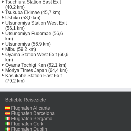
Tsuchiura Station East Exit
(40,2 km)
Tsukuba Ekimae
(45,7 km)
Ushiku
(53,0 km)
Utsunomiya Station West Exit
(56,1 km)
Utsunomiya Fudomae
(56,6
km)
Utsunomiya
(56,9 km)
Mibu
(59,2 km)
Oyama Station West Exit
(60,6
km)
Oyama Tochigi Ken
(62,1 km)
Moriya Times Japan
(64,4 km)
Kasukabe Station East Exit
(79,2 km)
Beliebte Reiseziele
Flughafen Alicante
Flughafen Barcelona
Flughafen Bergamo
Flughafen Cork
Flughafen Dublin