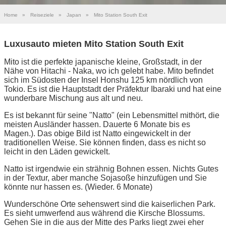
Home
»
Reiseziele
»
Japan
»
Mito Station South Exit
Luxusauto mieten Mito Station South Exit
Mito ist die perfekte japanische kleine, Großstadt, in der
Nähe von Hitachi - Naka, wo ich gelebt habe. Mito befindet
sich im Südosten der Insel Honshu 125 km nördlich von
Tokio. Es ist die Hauptstadt der Präfektur Ibaraki und hat eine
wunderbare Mischung aus alt und neu.
Es ist bekannt für seine "Natto" (ein Lebensmittel mithört, die
meisten Ausländer hassen. Dauerte 6 Monate bis es
Magen.). Das obige Bild ist Natto eingewickelt in der
traditionellen Weise. Sie können finden, dass es nicht so
leicht in den Läden gewickelt.
Natto ist irgendwie ein strähnig Bohnen essen. Nichts Gutes
in der Textur, aber manche Sojasoße hinzufügen und Sie
könnte nur hassen es. (Wieder. 6 Monate)
Wunderschöne Orte sehenswert sind die kaiserlichen Park.
Es sieht umwerfend aus während die Kirsche Blossums.
Gehen Sie in die aus der Mitte des Parks liegt zwei eher