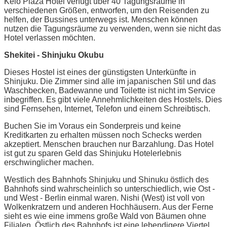
Keio Plaza Hotel verfügt über 40 Tagungsräume in
verschiedenen Größen, entworfen, um den Reisenden zu
helfen, der Bussines unterwegs ist. Menschen können
nutzen die Tagungsräume zu verwenden, wenn sie nicht das
Hotel verlassen möchten.
Shekitei - Shinjuku Okubu
Dieses Hostel ist eines der günstigsten Unterkünfte in
Shinjuku. Die Zimmer sind alle im japanischen Stil und das
Waschbecken, Badewanne und Toilette ist nicht im Service
inbegriffen. Es gibt viele Annehmlichkeiten des Hostels. Dies
sind Fernsehen, Internet, Telefon und einem Schreibtisch.
Buchen Sie im Voraus ein Sonderpreis und keine
Kreditkarten zu erhalten müssen noch Schecks werden
akzeptiert. Menschen brauchen nur Barzahlung. Das Hotel
ist gut zu sparen Geld das Shinjuku Hotelerlebnis
erschwinglicher machen.
Westlich des Bahnhofs Shinjuku und Shinuku östlich des
Bahnhofs sind wahrscheinlich so unterschiedlich, wie Ost -
und West - Berlin einmal waren. Nishi (West) ist voll von
Wolkenkratzern und anderen Hochhäusern. Aus der Ferne
sieht es wie eine immens große Wald von Bäumen ohne
Filialen. Östlich des Bahnhofs ist eine lebendigere Viertel,