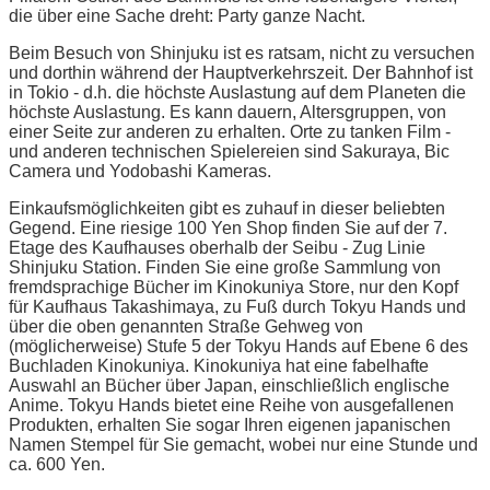
die über eine Sache dreht: Party ganze Nacht.
Beim Besuch von Shinjuku ist es ratsam, nicht zu versuchen
und dorthin während der Hauptverkehrszeit. Der Bahnhof ist
in Tokio - d.h. die höchste Auslastung auf dem Planeten die
höchste Auslastung. Es kann dauern, Altersgruppen, von
einer Seite zur anderen zu erhalten. Orte zu tanken Film -
und anderen technischen Spielereien sind Sakuraya, Bic
Camera und Yodobashi Kameras.
Einkaufsmöglichkeiten gibt es zuhauf in dieser beliebten
Gegend. Eine riesige 100 Yen Shop finden Sie auf der 7.
Etage des Kaufhauses oberhalb der Seibu - Zug Linie
Shinjuku Station. Finden Sie eine große Sammlung von
fremdsprachige Bücher im Kinokuniya Store, nur den Kopf
für Kaufhaus Takashimaya, zu Fuß durch Tokyu Hands und
über die oben genannten Straße Gehweg von
(möglicherweise) Stufe 5 der Tokyu Hands auf Ebene 6 des
Buchladen Kinokuniya. Kinokuniya hat eine fabelhafte
Auswahl an Bücher über Japan, einschließlich englische
Anime. Tokyu Hands bietet eine Reihe von ausgefallenen
Produkten, erhalten Sie sogar Ihren eigenen japanischen
Namen Stempel für Sie gemacht, wobei nur eine Stunde und
ca. 600 Yen.