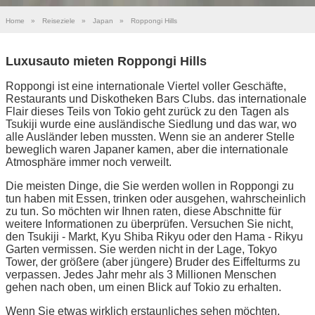
Home
»
Reiseziele
»
Japan
»
Roppongi Hills
Luxusauto mieten Roppongi Hills
Roppongi ist eine internationale Viertel voller Geschäfte,
Restaurants und Diskotheken Bars Clubs. das internationale
Flair dieses Teils von Tokio geht zurück zu den Tagen als
Tsukiji wurde eine ausländische Siedlung und das war, wo
alle Ausländer leben mussten. Wenn sie an anderer Stelle
beweglich waren Japaner kamen, aber die internationale
Atmosphäre immer noch verweilt.
Die meisten Dinge, die Sie werden wollen in Roppongi zu
tun haben mit Essen, trinken oder ausgehen, wahrscheinlich
zu tun. So möchten wir Ihnen raten, diese Abschnitte für
weitere Informationen zu überprüfen. Versuchen Sie nicht,
den Tsukiji - Markt, Kyu Shiba Rikyu oder den Hama - Rikyu
Garten vermissen. Sie werden nicht in der Lage, Tokyo
Tower, der größere (aber jüngere) Bruder des Eiffelturms zu
verpassen. Jedes Jahr mehr als 3 Millionen Menschen
gehen nach oben, um einen Blick auf Tokio zu erhalten.
Wenn Sie etwas wirklich erstaunliches sehen möchten,