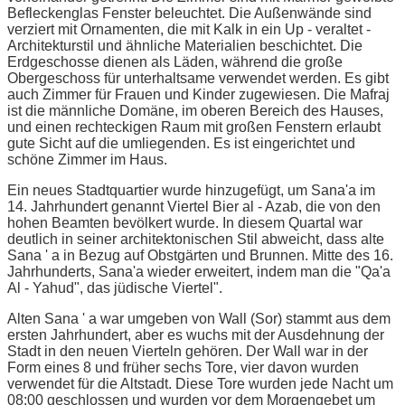
Befleckenglas Fenster beleuchtet. Die Außenwände sind
verziert mit Ornamenten, die mit Kalk in ein Up - veraltet -
Architekturstil und ähnliche Materialien beschichtet. Die
Erdgeschosse dienen als Läden, während die große
Obergeschoss für unterhaltsame verwendet werden. Es gibt
auch Zimmer für Frauen und Kinder zugewiesen. Die Mafraj
ist die männliche Domäne, im oberen Bereich des Hauses,
und einen rechteckigen Raum mit großen Fenstern erlaubt
gute Sicht auf die umliegenden. Es ist eingerichtet und
schöne Zimmer im Haus.
Ein neues Stadtquartier wurde hinzugefügt, um Sana'a im
14. Jahrhundert genannt Viertel Bier al - Azab, die von den
hohen Beamten bevölkert wurde. In diesem Quartal war
deutlich in seiner architektonischen Stil abweicht, dass alte
Sana ' a in Bezug auf Obstgärten und Brunnen. Mitte des 16.
Jahrhunderts, Sana'a wieder erweitert, indem man die "Qa'a
Al - Yahud", das jüdische Viertel".
Alten Sana ' a war umgeben von Wall (Sor) stammt aus dem
ersten Jahrhundert, aber es wuchs mit der Ausdehnung der
Stadt in den neuen Vierteln gehören. Der Wall war in der
Form eines 8 und früher sechs Tore, vier davon wurden
verwendet für die Altstadt. Diese Tore wurden jede Nacht um
08:00 geschlossen und wurden vor dem Morgengebet um