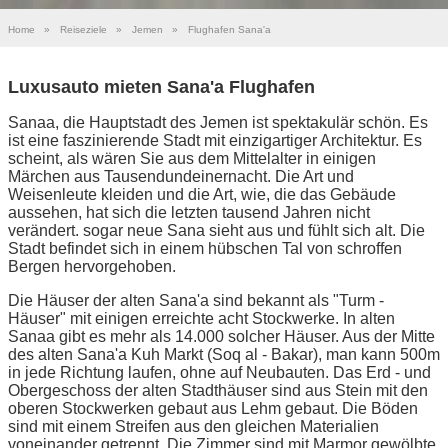
Home
»
Reiseziele
»
Jemen
»
Flughafen Sana'a
Luxusauto mieten Sana'a Flughafen
Sanaa, die Hauptstadt des Jemen ist spektakulär schön. Es
ist eine faszinierende Stadt mit einzigartiger Architektur. Es
scheint, als wären Sie aus dem Mittelalter in einigen
Märchen aus Tausendundeinernacht. Die Art und
Weisenleute kleiden und die Art, wie, die das Gebäude
aussehen, hat sich die letzten tausend Jahren nicht
verändert. sogar neue Sana sieht aus und fühlt sich alt. Die
Stadt befindet sich in einem hübschen Tal von schroffen
Bergen hervorgehoben.
Die Häuser der alten Sana'a sind bekannt als "Turm -
Häuser" mit einigen erreichte acht Stockwerke. In alten
Sanaa gibt es mehr als 14.000 solcher Häuser. Aus der Mitte
des alten Sana'a Kuh Markt (Soq al - Bakar), man kann 500m
in jede Richtung laufen, ohne auf Neubauten. Das Erd - und
Obergeschoss der alten Stadthäuser sind aus Stein mit den
oberen Stockwerken gebaut aus Lehm gebaut. Die Böden
sind mit einem Streifen aus den gleichen Materialien
voneinander getrennt. Die Zimmer sind mit Marmor gewölbte