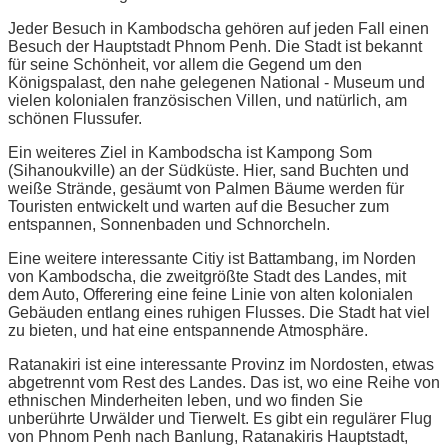
Jeder Besuch in Kambodscha gehören auf jeden Fall einen
Besuch der Hauptstadt Phnom Penh. Die Stadt ist bekannt
für seine Schönheit, vor allem die Gegend um den
Königspalast, den nahe gelegenen National - Museum und
vielen kolonialen französischen Villen, und natürlich, am
schönen Flussufer.
Ein weiteres Ziel in Kambodscha ist Kampong Som
(Sihanoukville) an der Südküste. Hier, sand Buchten und
weiße Strände, gesäumt von Palmen Bäume werden für
Touristen entwickelt und warten auf die Besucher zum
entspannen, Sonnenbaden und Schnorcheln.
Eine weitere interessante Citiy ist Battambang, im Norden
von Kambodscha, die zweitgrößte Stadt des Landes, mit
dem Auto, Offerering eine feine Linie von alten kolonialen
Gebäuden entlang eines ruhigen Flusses. Die Stadt hat viel
zu bieten, und hat eine entspannende Atmosphäre.
Ratanakiri ist eine interessante Provinz im Nordosten, etwas
abgetrennt vom Rest des Landes. Das ist, wo eine Reihe von
ethnischen Minderheiten leben, und wo finden Sie
unberührte Urwälder und Tierwelt. Es gibt ein regulärer Flug
von Phnom Penh nach Banlung, Ratanakiris Hauptstadt,