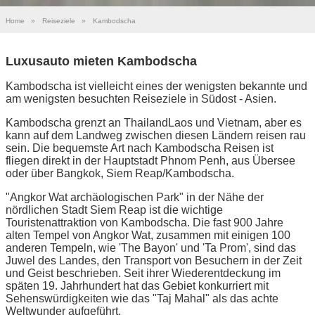
Home
»
Reiseziele
»
Kambodscha
Luxusauto mieten Kambodscha
Kambodscha ist vielleicht eines der wenigsten bekannte und
am wenigsten besuchten Reiseziele in Südost - Asien.
Kambodscha grenzt an ThailandLaos und Vietnam, aber es
kann auf dem Landweg zwischen diesen Ländern reisen rau
sein. Die bequemste Art nach Kambodscha Reisen ist
fliegen direkt in der Hauptstadt Phnom Penh, aus Übersee
oder über Bangkok, Siem Reap/Kambodscha.
"Angkor Wat archäologischen Park" in der Nähe der
nördlichen Stadt Siem Reap ist die wichtige
Touristenattraktion von Kambodscha. Die fast 900 Jahre
alten Tempel von Angkor Wat, zusammen mit einigen 100
anderen Tempeln, wie 'The Bayon' und 'Ta Prom', sind das
Juwel des Landes, den Transport von Besuchern in der Zeit
und Geist beschrieben. Seit ihrer Wiederentdeckung im
späten 19. Jahrhundert hat das Gebiet konkurriert mit
Sehenswürdigkeiten wie das "Taj Mahal" als das achte
Weltwunder aufgeführt.