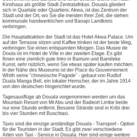
Kinshasa als größte Stadt Zentralafrikas. Douala gliedert
sich in Quartale oder Quartiers: Akwa, ist das Zentrum der
Stadt und der Ort, wo Sie die meisten Ihrer Zeit, die stehen
kommunale handwerklichen und Banajo Landkreis
verbringen.
Die Hauptattraktion der Stadt ist das Hotel Akwa Palace. Um
auf der Terrasse sitzen und Kaffee trinken ist der beste Weg,
verbringen Sie einen entspannten Morgen. Das Musee de
Doula ist im Hotel de Ville in der zweiten Etage. Es gibt
Ihnen eine ziemlich gute Intro in Bamum und Bamileke
Kunst, sehr nützlich, wenn Sie etwas später kaufen möchten.
In der Nähe des Museums ist der Place du Gouvernement
Whith seine "chinesische Pagode" - gebaut von Rudlof
Duala Manga Bell, ein lokaler Herrscher, der im Jahre 1914
von den deutschen hingerichtet wurde.
Tagesausflüge ab Douala vorgenommen werden um das
Mountain Resort von Mt Abu und der Badeort Limbe beide
nur eine Stunde entfernt. Bessere Strände sind in Kribi drei
bis vier Stunden mit Buschtaxi.
Taxis sind die einzige anständige Douala - Transport - Option
für die Touristen in der Stadt. Es gibt zwei verschiedene
Arten von Taxi - Service in Douala. Hier sind einige weitere