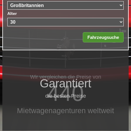
Alter
Wir vergleichen die Preise von
Garantiert
440
die besten Preise
Mietwagenagenturen weltweit