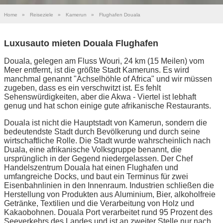
Home
»
Reiseziele
»
Kamerun
»
Flughafen Douala
Luxusauto mieten Douala Flughafen
Douala, gelegen am Fluss Wouri, 24 km (15 Meilen) vom
Meer entfernt, ist die größte Stadt Kameruns. Es wird
manchmal genannt "Achselhöhle of Africa" und wir müssen
zugeben, dass es ein verschwitzt ist. Es fehlt
Sehenswürdigkeiten, aber die Akwa - Viertel ist lebhaft
genug und hat schon einige gute afrikanische Restaurants.
Douala ist nicht die Hauptstadt von Kamerun, sondern die
bedeutendste Stadt durch Bevölkerung und durch seine
wirtschaftliche Rolle. Die Stadt wurde wahrscheinlich nach
Duala, eine afrikanische Volksgruppe benannt, die
ursprünglich in der Gegend niedergelassen. Der Chef
Handelszentrum Douala hat einen Flughafen und
umfangreiche Docks, und baut ein Terminus für zwei
Eisenbahnlinien in den Innenraum. Industrien schließen die
Herstellung von Produkten aus Aluminium, Bier, alkoholfreie
Getränke, Textilien und die Verarbeitung von Holz und
Kakaobohnen. Douala Port verarbeitet rund 95 Prozent des
Seeverkehrs des Landes und ist an zweiter Stelle nur nach