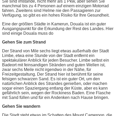
Sie sind imstande, nicht mehr als 1 Pkw, aber sehen Sie
manchmal bis zu 4 Personen auf einem einzigen Motorrad
fahren. Zweitens sind Helme nie den Passagieren zur
Verfügung, so gibt es ein hohes Risiko für Ihre Gesundheit.
Eine der größten Städte in Kamerun, Douala ist ein guter
Ausgangspunkt für die Erkundung der Rest des Landes. Hier
sind einige Douala muss do
Gehen Sie zum Strand
Der Strand von Mile sechs liegt etwas außerhalb der Stadt
Limbe, etwa eine Stunde von der Stadt entfernt ein
spektakulärer Anblick für jeden Besucher. Limbe selbst ein
Badeort mit feinsandigen Stränden und guten Wellen ist,
zwar sechs Meile nicht irgendwo in der Nähe, für
Freizeitgestaltung. Der Strand hier ist berühmt für seine
felsigen schwarzen Sand. Es ist ein guter Ort, um den
natürlichen Anblick des Strandes genießen, oder machen
sogar einen Spaziergang entlang der Küste, aber es kann
gefährlich sein, wegen der Rockiness Baden. Eine Flasche
mit Sand füllen und für ein Andenken nach Hause bringen.
Gehen Sie wandern
Die Stadt steht etwas im Schatten des Mount Cameroon, die