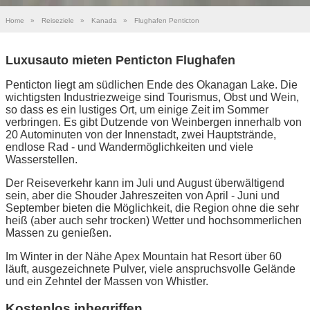
Home
»
Reiseziele
»
Kanada
»
Flughafen Penticton
Luxusauto mieten Penticton Flughafen
Penticton liegt am südlichen Ende des Okanagan Lake. Die
wichtigsten Industriezweige sind Tourismus, Obst und Wein,
so dass es ein lustiges Ort, um einige Zeit im Sommer
verbringen. Es gibt Dutzende von Weinbergen innerhalb von
20 Autominuten von der Innenstadt, zwei Hauptstrände,
endlose Rad - und Wandermöglichkeiten und viele
Wasserstellen.
Der Reiseverkehr kann im Juli und August überwältigend
sein, aber die Shouder Jahreszeiten von April - Juni und
September bieten die Möglichkeit, die Region ohne die sehr
heiß (aber auch sehr trocken) Wetter und hochsommerlichen
Massen zu genießen.
Im Winter in der Nähe Apex Mountain hat Resort über 60
läuft, ausgezeichnete Pulver, viele anspruchsvolle Gelände
und ein Zehntel der Massen von Whistler.
Kostenlos inbegriffen