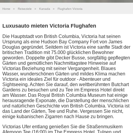
Home
»
Reiseziele
»
Kanada
»
Flughafen Victoria
Luxusauto mieten Victoria Flughafen
Die Hauptstadt von British Columbia, Victoria hat seinen
Ursprung als eine Hudson Bay Company Fort von James
Douglas gegründet. Seitdem ist Victoria eine sanfte Stadt der
britischen Tradition mit 75.000 glücklichen Bewohner
geworden. Doppelte gibt Decker Busse, sorgfältig gepflegten
Gärten und gemütlichen Nachmittagstee Hinweise auf
Victorias Beziehung mit seiner Vergangenheit. Blaues
Wasser, wunderschönen Gärten und mildes Klima machen
Victoria ein ideales Ziel für outdoor - Abenteuer und
Sightseeing. Achten Sie darauf, den weltberühmten Butchart
Gardens zu besuchen und zu Tee im Empress Hotel direkt
am Wasser. Das Royal British Columbia Museum hat einige
herausragende Exponate, die Darstellung der menschlichen
und natürlichen Geschichte von British Columbia. Victoria ist
das Land der Gärten, Tee und Ruhe. Vergessen Sie nicht,
einige kubanischen Zigarren nach Hause zu bringen.
Victorias Ufer entlang genießen Sie die Straßenmusikern
Afernoon Tee (16:00) im The Empress Hotel, Tulpen und