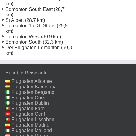
km)
Edmonton South East
(28,7
km)
St Albert
(28,7 km)
Edmonton 151St Street
(29,9
km)
Edmonton West
(30,9 km)
Edmonton South
(32,3 km)
Der Flughafen Edmonton
(50,8
km)
Beliebte Reiseziele
Flughafen Alicante
Flughafen Barcelona
Flughafen Bergamo
Flughafen Cork
Flughafen Dublin
Flughafen Faro
Flughafen Genf
Flughafen Lissabon
Flughafen Madrid
Flughafen Mailand
Malpensa
Flughafen Malaga