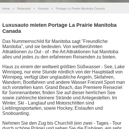
Home
»
Reiseziele
»
Kanada
»
Portage La Prairie Manitoba Canada
Luxusauto mieten Portage La Prairie Manitoba
Canada
Das Nummernschild für Manitoba sagt "Freundliche
Manitoba", und sie bedeuten. Von weltberühmten
Attraktionen zu Out - of - the Art Attraktionen hat Manitoba
alles und jedes zu den erfahrenen Reisenden zu bieten.
Haus zu einem der weltweit größten Süßwasser - See, Lake
Winnipeg, nur eine Stunde nördlich von der Hauptstadt von
Winnipeg, verfügt über unglaubliche Angeln, Skifahren,
Wandern, Bootfahren und andere Wasser Freizeit Sport man
sich vorstellen kann. Grand Beach, das Premiere Reiseziel
für Sonnenanbeter, finden Sie auf dieser herrlichen See
sowie zahlreiche kleinere Strände und Anlegestellen. Im
Winter, Ski - Langlauf und Motorschlitten sind
Lieblingssportarten, sowie Hockey, Eislaufen und
Snoboarding.
Nehmen Sie den Zug bis Churchill (ein zwei - Tages - Tour
durch schöne Prärie) und sehen Sie die Eisbären, ein sehr