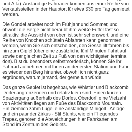
und Alta). Anständige Fahrräder können aus einer Reihe von
Verkaufsstellen in der Hauptort für etwa $30 pro Tag gemietet
werden.
Die Gondel arbeitet noch im Frühjahr und Sommer, und
obwohl die Berge nicht beraubt ihre weiße Futter fast so
attraktiv, die Aussicht von oben ist sehr sehenswert, und eine
Reihe von Knochen schütteln Abfahrten kann genommen
werden, wenn Sie sich entscheiden, den Sessellift fahren bis
hin zum Gipfel (über eine zusätzliche fünf Minuten Fahrt auf
sowie der gleichen Zeit zu Fuß von den wichtigsten terminal
dort). Bist du besonders selbstmörderisch, können Sie Ihr
Fahrrad aufnehmen mit Ihnen an der ersten Station und Fahrt
es wieder den Berg hinunter, obwohl ich nicht ganz
ergründen, warum jemand, der gerne tun würde.
Das ganze Gebiet ist begehbar, wie Whistler und Blackcomb
Dörfer angrenzenden und relativ klein sind. Einen kurzen
Spaziergang außerhalb des Dorfes, Oberdorf, eine Vielzahl
von Aktivitäten liegen am Fuße des Blackcomb Mountain.
Ein ziemlich zahm Luge, eine anständige Minigolf - Anlage
und ein paar der Zirkus - Stil Stunts, wie ein Fliegendes
Trapez, gehören die Abweichungen hier Fahrkarten am
Stand im Zentrum des Gebiets.